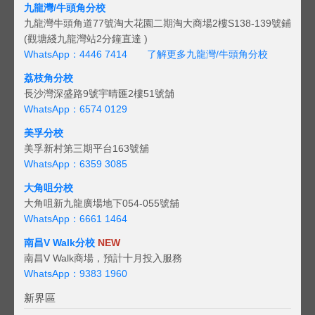
九龍灣/牛頭角分校
九龍灣牛頭角道77號淘大花園二期淘大商場2樓S138-139號鋪
(觀塘綫九龍灣站2分鐘直達 )
WhatsApp：4446 7414
了解更多九龍灣/牛頭角分校
荔枝角分校
長沙灣深盛路9號宇晴匯2樓51號舖
WhatsApp：6574 0129
美孚分校
美孚新村第三期平台163號舖
WhatsApp：6359 3085
大角咀分校
大角咀新九龍廣場地下054-055號舖
WhatsApp：6661 1464
南昌V Walk分校
NEW
南昌V Walk商場，預計十月投入服務
WhatsApp：9383 1960
新界區