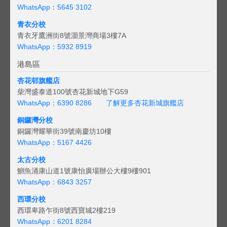
WhatsApp：5645 3102
青衣分校
青衣牙鷹洲街8號灝景灣商場3樓7A
WhatsApp：5932 8919
港島區
杏花邨旗艦店
柴灣盛泰道100號杏花新城地下G59
WhatsApp：6390 8286
了解更多杏花新城旗艦店
銅鑼灣分校
銅鑼灣耀華街39號南慶坊10樓
WhatsApp：5167 4426
太古分校
鰂魚涌康山道1號康怡廣場辦公大樓9樓901
WhatsApp：6843 3257
西環分校
西環卑路乍街8號西寶城2樓219
WhatsApp：6201 8284