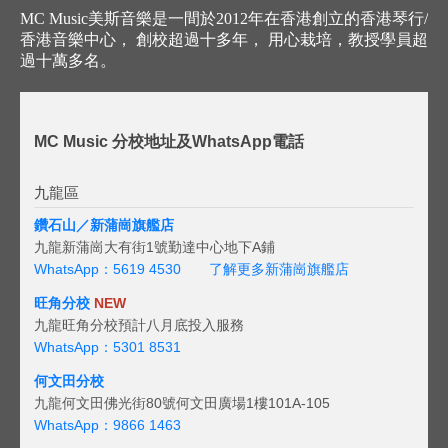
MC Music美斯音樂是一間於2012年在香港創立的香港琴行/
香港音樂中心， 創校超過十多年， 用心栽培，教授學員超
過十萬多名。
MC Music 分校地址及WhatsApp電話
九龍區
鑽石山／新蒲崗旗艦店
九龍新蒲崗大有街1號勤達中心地下A鋪
WhatsApp：5619 4530
了解更多新蒲崗旗艦店
旺角分校
NEW
九龍旺角分校預計八月底投入服務
WhatsApp：5301 8531
何文田分校
九龍何文田佛光街80號何文田廣場1樓101A-105
WhatsApp：9866 1463