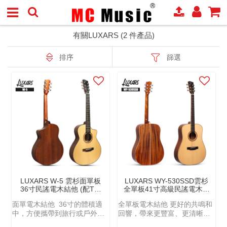
有關LUXARS (2 件產品)
排序
篩選
LUXARS W-5 雲杉面單板
LUXARS WY-530SSD雲杉
36寸民謠電木結他 (配TE-
全單板41寸高級民謠電木結
30C PICKUP)
他 (配TE-30C PICKUP)
面單電木結他 36寸的體積適
全單板電木結他 更好的共鳴和
中，方便攜帶到旅行或戶外演
回響，帶來更豐富、更清晰的
出場合。
音色表現。