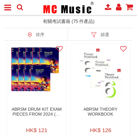
有關考試書藉 (75 件產品)
排序
篩選
ABRSM DRUM KIT EXAM
ABRSM THEORY
PIECES FROM 2024 (W/
WORKBOOK
AUDIO)
HK$ 121
HK$ 126