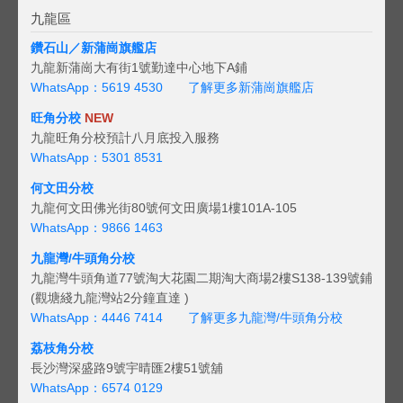
九龍區
鑽石山／新蒲崗旗艦店
九龍新蒲崗大有街1號勤達中心地下A鋪
WhatsApp：5619 4530
了解更多新蒲崗旗艦店
旺角分校
NEW
九龍旺角分校預計八月底投入服務
WhatsApp：5301 8531
何文田分校
九龍何文田佛光街80號何文田廣場1樓101A-105
WhatsApp：9866 1463
九龍灣/牛頭角分校
九龍灣牛頭角道77號淘大花園二期淘大商場2樓S138-139號鋪
(觀塘綫九龍灣站2分鐘直達 )
WhatsApp：4446 7414
了解更多九龍灣/牛頭角分校
荔枝角分校
長沙灣深盛路9號宇晴匯2樓51號舖
WhatsApp：6574 0129