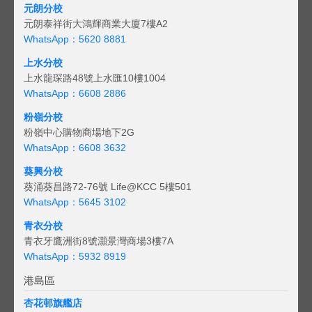
元朗分校
元朗泰祥街大鴻輝商業大廈7樓A2
WhatsApp：5620 8881
上水分校
上水龍琛路48號上水匯10樓1004
WhatsApp：6608 2886
粉嶺分校
粉嶺中心購物商場地下2G
WhatsApp：6608 3632
葵興分校
葵涌葵昌路72-76號 Life@KCC 5樓501
WhatsApp：5645 3102
青衣分校
青衣牙鷹洲街8號灝景灣商場3樓7A
WhatsApp：5932 8919
港島區
杏花邨旗艦店