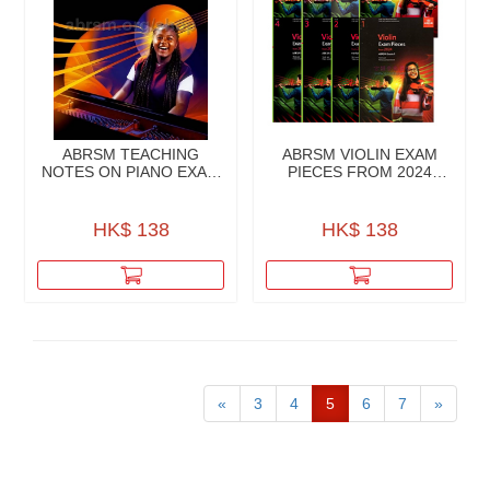
ABRSM TEACHING
ABRSM VIOLIN EXAM
NOTES ON PIANO EXAM
PIECES FROM 2024
PIECES 2025-2026 IN-G8
PART & PIANO ACCO.
HK$ 138
HK$ 138
«
3
4
5
6
7
»