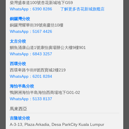
柴灣盛泰道100號杏花新城地下G59
WhatsApp：6390 8286
了解更多杏花新城旗艦店
銅鑼灣分校
銅鑼灣耀華街39號南慶坊10樓
WhatsApp：5167 4426
太古分校
鰂魚涌康山道1號康怡廣場辦公大樓9樓901
WhatsApp：6843 3257
西環分校
西環卑路乍街8號西寶城2樓219
WhatsApp：6201 8284
海怡半島分校
鴨脷洲海怡半島海怡西商場地下G01-02
WhatsApp：5133 8137
馬來西亞
吉隆坡分校
A-3-13, Plaza Arkadia, Desa ParkCity Kuala Lumpur