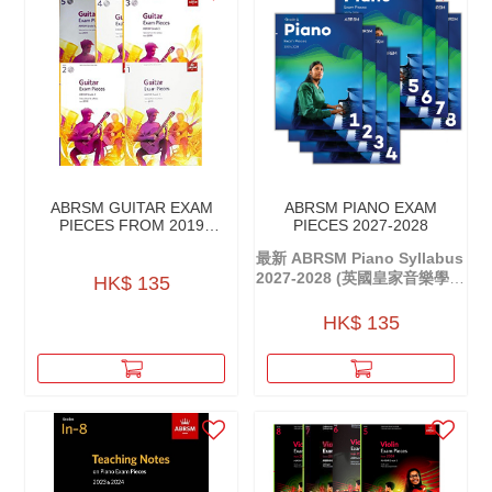
ABRSM GUITAR EXAM
ABRSM PIANO EXAM
PIECES FROM 2019
PIECES 2027-2028
W/CD
最新 ABRSM Piano Syllabus
2027-2028 (英國皇家音樂學院
HK$ 135
鋼琴考試大綱)
HK$ 135