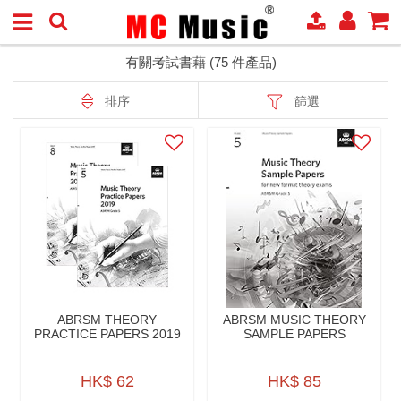
有關考試書藉 (75 件產品)
排序
篩選
ABRSM THEORY
ABRSM MUSIC THEORY
PRACTICE PAPERS 2019
SAMPLE PAPERS
HK$ 62
HK$ 85