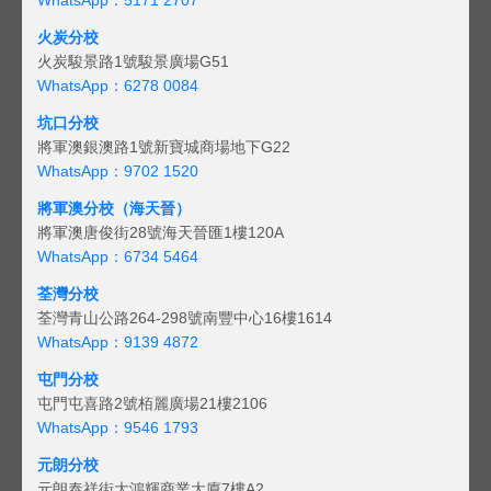
火炭分校
火炭駿景路1號駿景廣場G51
WhatsApp：6278 0084
坑口分校
將軍澳銀澳路1號新寶城商場地下G22
WhatsApp：9702 1520
將軍澳分校（海天晉）
將軍澳唐俊街28號海天晉匯1樓120A
WhatsApp：6734 5464
荃灣分校
荃灣青山公路264-298號南豐中心16樓1614
WhatsApp：9139 4872
屯門分校
屯門屯喜路2號栢麗廣場21樓2106
WhatsApp：9546 1793
元朗分校
元朗泰祥街大鴻輝商業大廈7樓A2