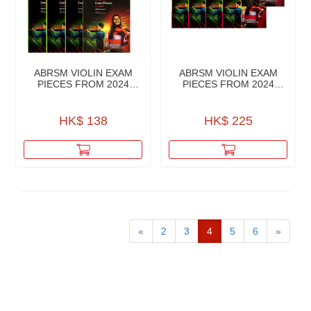
ABRSM VIOLIN EXAM
ABRSM VIOLIN EXAM
PIECES FROM 2024
PIECES FROM 2024
PART & PIANO ACCO.
PART,PN ACC. W/AUD
HK$ 138
HK$ 225
«
2
3
4
5
6
»