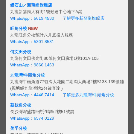
鑽石山／新蒲崗旗艦店
九龍新蒲崗大有街1號勤達中心地下A鋪
WhatsApp：5619 4530
了解更多新蒲崗旗艦店
旺角分校
NEW
九龍旺角分校預計八月底投入服務
WhatsApp：5301 8531
何文田分校
九龍何文田佛光街80號何文田廣場1樓101A-105
WhatsApp：9866 1463
九龍灣/牛頭角分校
九龍灣牛頭角道77號淘大花園二期淘大商場2樓S138-139號鋪
(觀塘綫九龍灣站2分鐘直達 )
WhatsApp：4446 7414
了解更多九龍灣/牛頭角分校
荔枝角分校
長沙灣深盛路9號宇晴匯2樓51號舖
WhatsApp：6574 0129
美孚分校