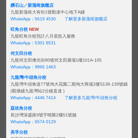
鑽石山／新蒲崗旗艦店
九龍新蒲崗大有街1號勤達中心地下A鋪
WhatsApp：5619 4530
了解更多新蒲崗旗艦店
旺角分校
NEW
九龍旺角分校預計八月底投入服務
WhatsApp：5301 8531
何文田分校
九龍何文田佛光街80號何文田廣場1樓101A-105
WhatsApp：9866 1463
九龍灣/牛頭角分校
九龍灣牛頭角道77號淘大花園二期淘大商場2樓S138-139號鋪
(觀塘綫九龍灣站2分鐘直達 )
WhatsApp：4446 7414
了解更多九龍灣/牛頭角分校
荔枝角分校
長沙灣深盛路9號宇晴匯2樓51號舖
WhatsApp：6574 0129
美孚分校