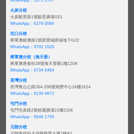
火炭分校
火炭駿景路1號駿景廣場G51
WhatsApp：6278 0084
坑口分校
將軍澳銀澳路1號新寶城商場地下G22
WhatsApp：9702 1520
將軍澳分校（海天晉）
將軍澳唐俊街28號海天晉匯1樓120A
WhatsApp：6734 5464
荃灣分校
荃灣青山公路264-298號南豐中心16樓1614
WhatsApp：9139 4872
屯門分校
屯門屯喜路2號栢麗廣場21樓2106
WhatsApp：9546 1793
元朗分校
元朗泰祥街大鴻輝商業大廈7樓A2