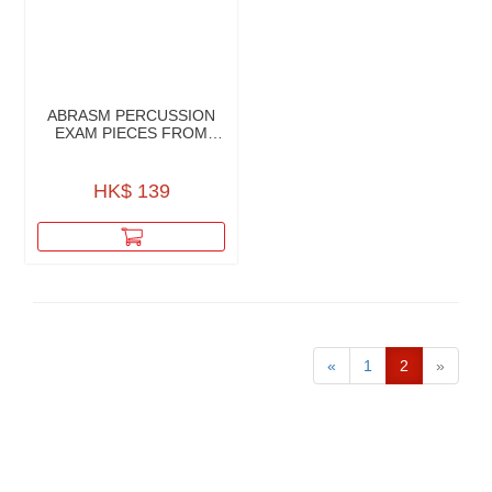
ABRASM PERCUSSION
EXAM PIECES FROM
2020
HK$ 139
«
1
2
»