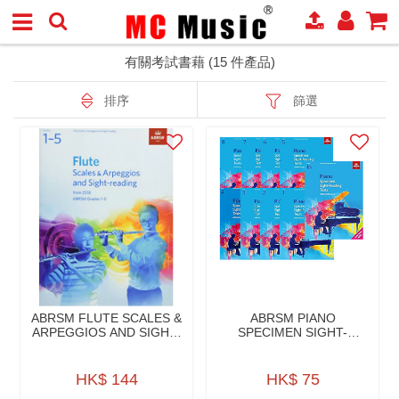
有關考試書藉 (15 件產品)
排序
篩選
ABRSM FLUTE SCALES &
ABRSM PIANO
ARPEGGIOS AND SIGHT-
SPECIMEN SIGHT-
READING (FROM 2018)
READING TEST
GRADES 1-5
HK$ 144
HK$ 75