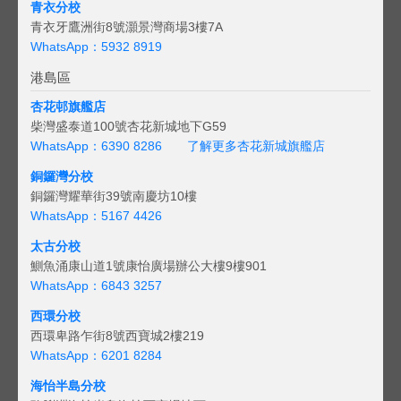
青衣分校
青衣牙鷹洲街8號灝景灣商場3樓7A
WhatsApp：5932 8919
港島區
杏花邨旗艦店
柴灣盛泰道100號杏花新城地下G59
WhatsApp：6390 8286
了解更多杏花新城旗艦店
銅鑼灣分校
銅鑼灣耀華街39號南慶坊10樓
WhatsApp：5167 4426
太古分校
鰂魚涌康山道1號康怡廣場辦公大樓9樓901
WhatsApp：6843 3257
西環分校
西環卑路乍街8號西寶城2樓219
WhatsApp：6201 8284
海怡半島分校