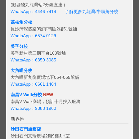
(觀塘綫九龍灣站2分鐘直達 )
WhatsApp：4446 7414
了解更多九龍灣/牛頭角分校
荔枝角分校
長沙灣深盛路9號宇晴匯2樓51號舖
WhatsApp：6574 0129
美孚分校
美孚新村第三期平台163號舖
WhatsApp：6359 3085
大角咀分校
大角咀新九龍廣場地下054-055號舖
WhatsApp：6661 1464
南昌V Walk分校
NEW
南昌V Walk商場，預計十月投入服務
WhatsApp：9383 1960
新界區
沙田石門旗艦店
沙田石門京瑞廣場2期9樓J,H室