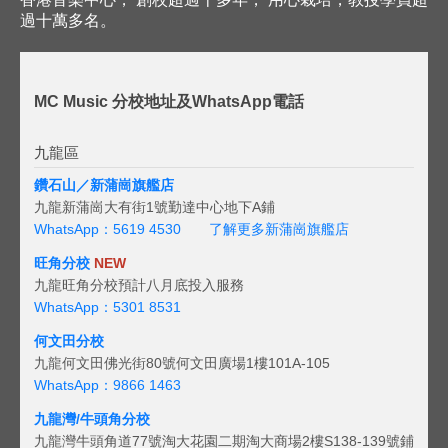
過十萬多名。
MC Music 分校地址及WhatsApp電話
九龍區
鑽石山／新蒲崗旗艦店
九龍新蒲崗大有街1號勤達中心地下A鋪
WhatsApp：5619 4530
了解更多新蒲崗旗艦店
旺角分校
NEW
九龍旺角分校預計八月底投入服務
WhatsApp：5301 8531
何文田分校
九龍何文田佛光街80號何文田廣場1樓101A-105
WhatsApp：9866 1463
九龍灣/牛頭角分校
九龍灣牛頭角道77號淘大花園二期淘大商場2樓S138-139號鋪