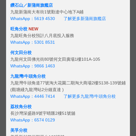
鑽石山／新蒲崗旗艦店
九龍新蒲崗大有街1號勤達中心地下A鋪
WhatsApp：5619 4530
了解更多新蒲崗旗艦店
旺角分校
NEW
九龍旺角分校預計八月底投入服務
WhatsApp：5301 8531
何文田分校
九龍何文田佛光街80號何文田廣場1樓101A-105
WhatsApp：9866 1463
九龍灣/牛頭角分校
九龍灣牛頭角道77號淘大花園二期淘大商場2樓S138-139號鋪
(觀塘綫九龍灣站2分鐘直達 )
WhatsApp：4446 7414
了解更多九龍灣/牛頭角分校
荔枝角分校
長沙灣深盛路9號宇晴匯2樓51號舖
WhatsApp：6574 0129
美孚分校