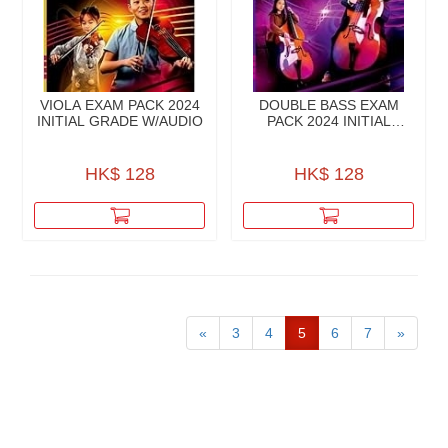
VIOLA EXAM PACK 2024
DOUBLE BASS EXAM
INITIAL GRADE W/AUDIO
PACK 2024 INITIAL
GRADE W/AUDIO
HK$ 128
HK$ 128
«
3
4
5
6
7
»