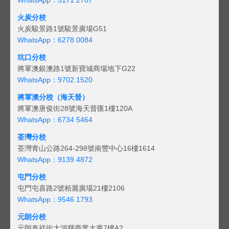
火炭分校
火炭駿景路1號駿景廣場G51
WhatsApp：6278 0084
坑口分校
將軍澳銀澳路1號新寶城商場地下G22
WhatsApp：9702 1520
將軍澳分校（海天晉）
將軍澳唐俊街28號海天晉匯1樓120A
WhatsApp：6734 5464
荃灣分校
荃灣青山公路264-298號南豐中心16樓1614
WhatsApp：9139 4872
屯門分校
屯門屯喜路2號栢麗廣場21樓2106
WhatsApp：9546 1793
元朗分校
元朗泰祥街大鴻輝商業大廈7樓A2