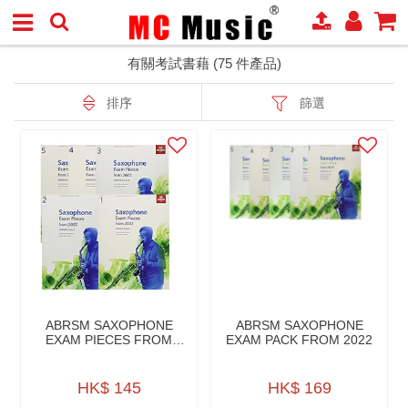
有關考試書藉 (75 件產品)
排序
篩選
ABRSM SAXOPHONE
ABRSM SAXOPHONE
EXAM PIECES FROM
EXAM PACK FROM 2022
2022
HK$ 145
HK$ 169