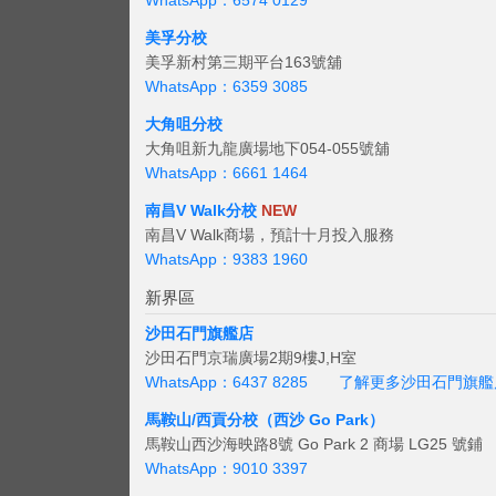
WhatsApp：6574 0129
美孚分校
美孚新村第三期平台163號舖
WhatsApp：6359 3085
大角咀分校
大角咀新九龍廣場地下054-055號舖
WhatsApp：6661 1464
南昌V Walk分校
NEW
南昌V Walk商場，預計十月投入服務
WhatsApp：9383 1960
新界區
沙田石門旗艦店
沙田石門京瑞廣場2期9樓J,H室
WhatsApp：6437 8285
了解更多沙田石門旗艦
馬鞍山/西貢
分校（西沙 Go Park）
馬鞍山西沙海映路8號 Go Park 2 商場 LG25 號鋪
WhatsApp：9010 3397