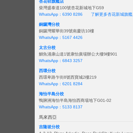
杏花邨旗艦店
柴灣盛泰道100號杏花新城地下G59
WhatsApp：6390 8286
了解更多杏花新城旗艦
銅鑼灣分校
銅鑼灣耀華街39號南慶坊10樓
WhatsApp：5167 4426
太古分校
鰂魚涌康山道1號康怡廣場辦公大樓9樓901
WhatsApp：6843 3257
西環分校
西環卑路乍街8號西寶城2樓219
WhatsApp：6201 8284
海怡半島分校
鴨脷洲海怡半島海怡西商場地下G01-02
WhatsApp：5133 8137
馬來西亞
吉隆坡分校