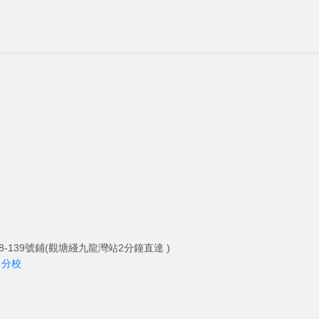
-139號鋪(觀塘綫九龍灣站2分鐘直達 )
角分校