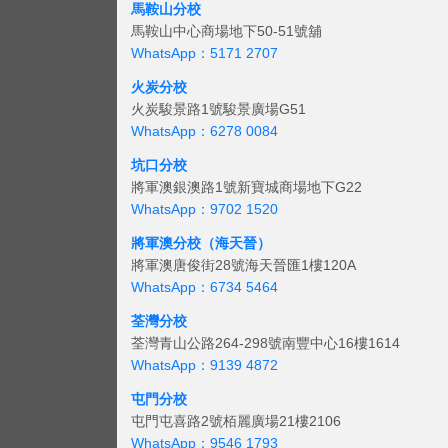
馬鞍山分校
馬鞍山中心商場地下50-51號舖
WhatsApp：5171 2707
火炭分校
火炭駿景路1號駿景廣場G51
WhatsApp：6278 0084
坑口分校
將軍澳銀澳路1號新寶城商場地下G22
WhatsApp：9702 1520
將軍澳分校（海天晉）
將軍澳唐俊街28號海天晉匯1樓120A
WhatsApp：6734 5464
荃灣分校
荃灣青山公路264-298號南豐中心16樓1614
WhatsApp：9139 4872
屯門分校
屯門屯喜路2號栢麗廣場21樓2106
WhatsApp：9546 1793