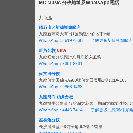
MC Music 分校地址及WhatsApp電話
九龍區
鑽石山／新蒲崗旗艦店
九龍新蒲崗大有街1號勤達中心地下A鋪
WhatsApp：5619 4530
了解更多新蒲崗旗艦店
旺角分校
NEW
九龍旺角分校預計八月底投入服務
WhatsApp：5301 8531
何文田分校
九龍何文田佛光街80號何文田廣場1樓101A-105
WhatsApp：9866 1463
九龍灣/牛頭角分校
九龍灣牛頭角道77號淘大花園二期淘大商場2樓S138
WhatsApp：4446 7414
了解更多九龍灣/牛頭
荔枝角分校
長沙灣深盛路9號宇晴匯2樓51號舖