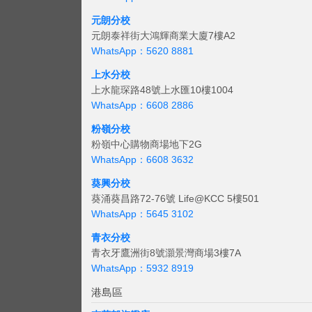
元朗分校
元朗泰祥街大鴻輝商業大廈7樓A2
WhatsApp：5620 8881
上水分校
上水龍琛路48號上水匯10樓1004
WhatsApp：6608 2886
粉嶺分校
粉嶺中心購物商場地下2G
WhatsApp：6608 3632
葵興分校
葵涌葵昌路72-76號 Life@KCC 5樓501
WhatsApp：5645 3102
青衣分校
青衣牙鷹洲街8號灝景灣商場3樓7A
WhatsApp：5932 8919
港島區