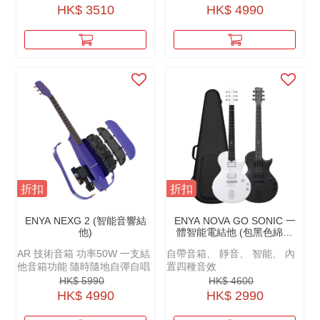
輕鬆複製各種木吉他音色，還
獨唱古典玩家或現代流行彈
HK$ 3510
HK$ 4990
能實現包括混響、合唱等多種
唱、前衛指彈玩家，都能非常
效果
好的得到理想中手感。
折扣
折扣
ENYA NEXG 2 (智能音響結
ENYA NOVA GO SONIC 一
他)
體智能電結他 (包黑色綿袋
+原廠配件)
AR 技術音箱 功率50W 一支結
自帶音箱、 靜音、 智能、 內
他音箱功能 隨時隨地自彈自唱
置四種音效
HK$ 5990
HK$ 4600
HK$ 4990
HK$ 2990