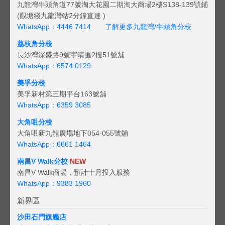
九龍灣牛頭角道77號淘大花園二期淘大商場2樓S138-139號鋪
(觀塘綫九龍灣站2分鐘直達 )
WhatsApp：4446 7414
了解更多九龍灣/牛頭角分校
荔枝角分校
長沙灣深盛路9號宇晴匯2樓51號舖
WhatsApp：6574 0129
美孚分校
美孚新村第三期平台163號舖
WhatsApp：6359 3085
大角咀分校
大角咀新九龍廣場地下054-055號舖
WhatsApp：6661 1464
南昌V Walk分校
NEW
南昌V Walk商場，預計十月投入服務
WhatsApp：9383 1960
新界區
沙田石門旗艦店