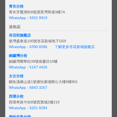
青衣分校
青衣牙鷹洲街8號灝景灣商場3樓7A
WhatsApp：5932 8919
港島區
杏花邨旗艦店
柴灣盛泰道100號杏花新城地下G59
WhatsApp：6390 8286
了解更多杏花新城旗艦店
銅鑼灣分校
銅鑼灣耀華街39號南慶坊10樓
WhatsApp：5167 4426
太古分校
鰂魚涌康山道1號康怡廣場辦公大樓9樓901
WhatsApp：6843 3257
西環分校
西環卑路乍街8號西寶城2樓219
WhatsApp：6201 8284
海怡半島分校