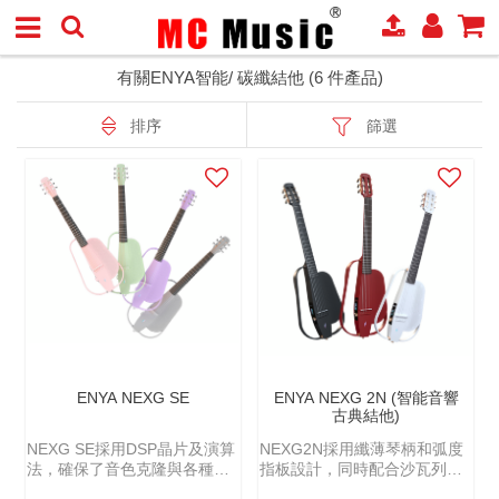
有關ENYA智能/ 碳纖結他 (6 件產品)
排序
篩選
ENYA NEXG SE
ENYA NEXG 2N (智能音響
古典結他)
NEXG SE採用DSP晶片及演算
NEXG2N採用纖薄琴柄和弧度
法，確保了音色克隆與各種數
指板設計，同時配合沙瓦列斯
位單片的完美呈現，不僅能夠
高張力碳素琴弦，無論是傳統