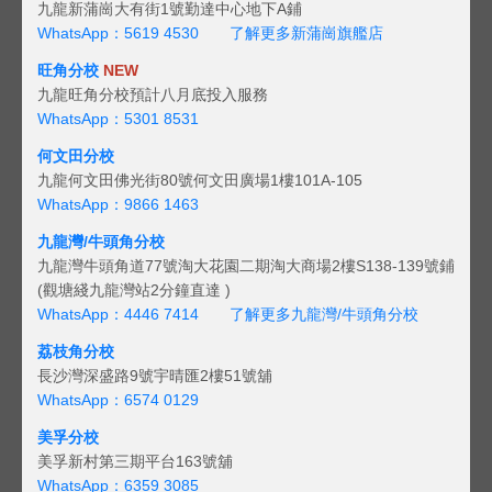
九龍新蒲崗大有街1號勤達中心地下A鋪
WhatsApp：5619 4530
了解更多新蒲崗旗艦店
旺角分校
NEW
九龍旺角分校預計八月底投入服務
WhatsApp：5301 8531
何文田分校
九龍何文田佛光街80號何文田廣場1樓101A-105
WhatsApp：9866 1463
九龍灣/牛頭角分校
九龍灣牛頭角道77號淘大花園二期淘大商場2樓S138-139號鋪
(觀塘綫九龍灣站2分鐘直達 )
WhatsApp：4446 7414
了解更多九龍灣/牛頭角分校
荔枝角分校
長沙灣深盛路9號宇晴匯2樓51號舖
WhatsApp：6574 0129
美孚分校
美孚新村第三期平台163號舖
WhatsApp：6359 3085