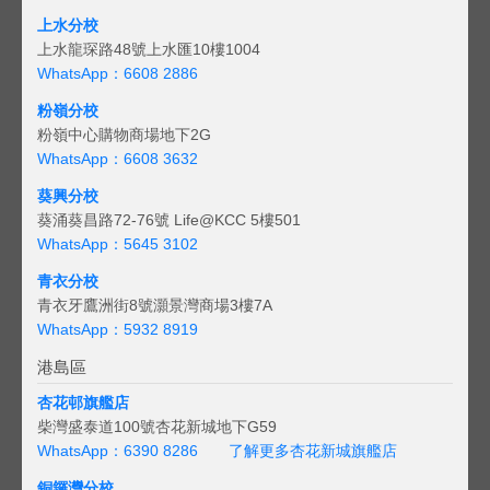
上水分校
上水龍琛路48號上水匯10樓1004
WhatsApp：6608 2886
粉嶺分校
粉嶺中心購物商場地下2G
WhatsApp：6608 3632
葵興分校
葵涌葵昌路72-76號 Life@KCC 5樓501
WhatsApp：5645 3102
青衣分校
青衣牙鷹洲街8號灝景灣商場3樓7A
WhatsApp：5932 8919
港島區
杏花邨旗艦店
柴灣盛泰道100號杏花新城地下G59
WhatsApp：6390 8286
了解更多杏花新城旗艦店
銅鑼灣分校