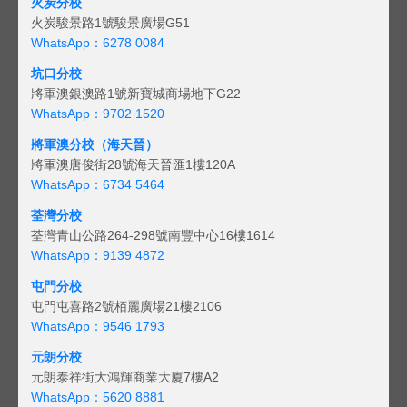
火炭分校
火炭駿景路1號駿景廣場G51
WhatsApp：6278 0084
坑口分校
將軍澳銀澳路1號新寶城商場地下G22
WhatsApp：9702 1520
將軍澳分校（海天晉）
將軍澳唐俊街28號海天晉匯1樓120A
WhatsApp：6734 5464
荃灣分校
荃灣青山公路264-298號南豐中心16樓1614
WhatsApp：9139 4872
屯門分校
屯門屯喜路2號栢麗廣場21樓2106
WhatsApp：9546 1793
元朗分校
元朗泰祥街大鴻輝商業大廈7樓A2
WhatsApp：5620 8881