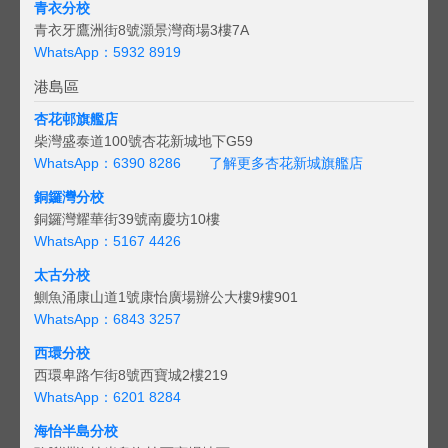
青衣分校
青衣牙鷹洲街8號灝景灣商場3樓7A
WhatsApp：5932 8919
港島區
杏花邨旗艦店
柴灣盛泰道100號杏花新城地下G59
WhatsApp：6390 8286
了解更多杏花新城旗艦店
銅鑼灣分校
銅鑼灣耀華街39號南慶坊10樓
WhatsApp：5167 4426
太古分校
鰂魚涌康山道1號康怡廣場辦公大樓9樓901
WhatsApp：6843 3257
西環分校
西環卑路乍街8號西寶城2樓219
WhatsApp：6201 8284
海怡半島分校