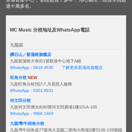
過十萬多名。
MC Music 分校地址及WhatsApp電話
九龍區
鑽石山／新蒲崗旗艦店
九龍新蒲崗大有街1號勤達中心地下A鋪
WhatsApp：5619 4530
了解更多新蒲崗旗艦店
旺角分校
NEW
九龍旺角分校預計八月底投入服務
WhatsApp：5301 8531
何文田分校
九龍何文田佛光街80號何文田廣場1樓101A-105
WhatsApp：9866 1463
九龍灣/牛頭角分校
九龍灣牛頭角道77號淘大花園二期淘大商場2樓S138-139號鋪