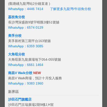
(觀塘綫九龍灣站2分鐘直達 )
WhatsApp：4446 7414
了解更多九龍灣/牛頭角分校
荔枝角分校
長沙灣深盛路9號宇晴匯2樓51號舖
WhatsApp：6574 0129
美孚分校
美孚新村第三期平台163號舖
WhatsApp：6359 3085
大角咀分校
大角咀新九龍廣場地下054-055號舖
WhatsApp：6661 1464
南昌V Walk分校
NEW
南昌V Walk商場，預計十月投入服務
WhatsApp：9383 1960
新界區
沙田石門旗艦店
沙田石門京瑞廣場2期9樓J,H室