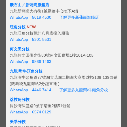
鑽石山／新蒲崗旗艦店
九龍新蒲崗大有街1號勤達中心地下A鋪
WhatsApp：5619 4530
了解更多新蒲崗旗艦店
旺角分校
NEW
九龍旺角分校預計八月底投入服務
WhatsApp：5301 8531
何文田分校
九龍何文田佛光街80號何文田廣場1樓101A-105
WhatsApp：9866 1463
九龍灣/牛頭角分校
九龍灣牛頭角道77號淘大花園二期淘大商場2樓S138-139號鋪
(觀塘綫九龍灣站2分鐘直達 )
WhatsApp：4446 7414
了解更多九龍灣/牛頭角分校
荔枝角分校
長沙灣深盛路9號宇晴匯2樓51號舖
WhatsApp：6574 0129
美孚分校