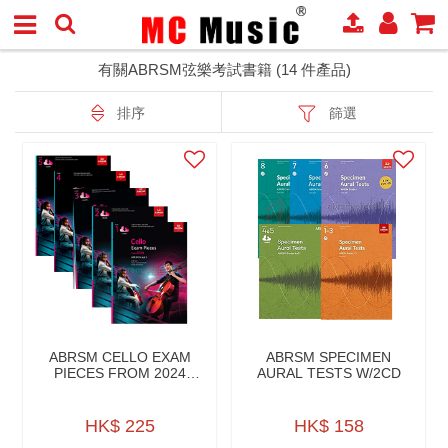
有關ABRSM弦樂考試書籍 (14 件產品)
排序
篩選
ABRSM CELLO EXAM
ABRSM SPECIMEN
PIECES FROM 2024
AURAL TESTS W/2CD
PART,PN ACCO. W/AUD
HK$ 225
HK$ 158