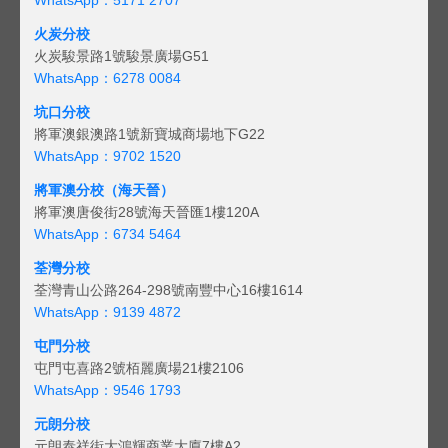
火炭分校
火炭駿景路1號駿景廣場G51
WhatsApp：6278 0084
坑口分校
將軍澳銀澳路1號新寶城商場地下G22
WhatsApp：9702 1520
將軍澳分校（海天晉）
將軍澳唐俊街28號海天晉匯1樓120A
WhatsApp：6734 5464
荃灣分校
荃灣青山公路264-298號南豐中心16樓1614
WhatsApp：9139 4872
屯門分校
屯門屯喜路2號栢麗廣場21樓2106
WhatsApp：9546 1793
元朗分校
元朗泰祥街大鴻輝商業大廈7樓A2