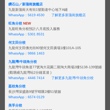
鑽石山／新蒲崗旗艦店
九龍新蒲崗大有街1號勤達中心地下A鋪
WhatsApp：5619 4530
了解更多新蒲崗旗艦店
旺角分校
NEW
九龍旺角分校預計八月底投入服務
WhatsApp：5301 8531
何文田分校
九龍何文田佛光街80號何文田廣場1樓101A-105
WhatsApp：9866 1463
九龍灣/牛頭角分校
九龍灣牛頭角道77號淘大花園二期淘大商場2樓S138-139號鋪
(觀塘綫九龍灣站2分鐘直達 )
WhatsApp：4446 7414
了解更多九龍灣/牛頭角分校
荔枝角分校
長沙灣深盛路9號宇晴匯2樓51號舖
WhatsApp：6574 0129
美孚分校