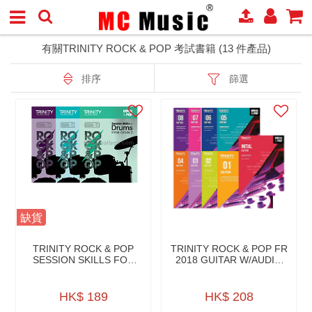
有關TRINITY ROCK & POP 考試書籍 (13 件產品)
排序
篩選
缺貨
TRINITY ROCK & POP
TRINITY ROCK & POP FR
SESSION SKILLS FOR
2018 GUITAR W/AUDIO
DRUMS W/CD
DOWNLOAD
HK$ 189
HK$ 208