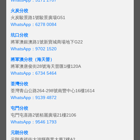
火炭分校
火炭駿景路1號駿景廣場G51
WhatsApp：6278 0084
坑口分校
將軍澳銀澳路1號新寶城商場地下G22
WhatsApp：9702 1520
將軍澳分校（海天晉）
將軍澳唐俊街28號海天晉匯1樓120A
WhatsApp：6734 5464
荃灣分校
荃灣青山公路264-298號南豐中心16樓1614
WhatsApp：9139 4872
屯門分校
屯門屯喜路2號栢麗廣場21樓2106
WhatsApp：9546 1793
元朗分校
元朗泰祥街大鴻輝商業大廈7樓A2