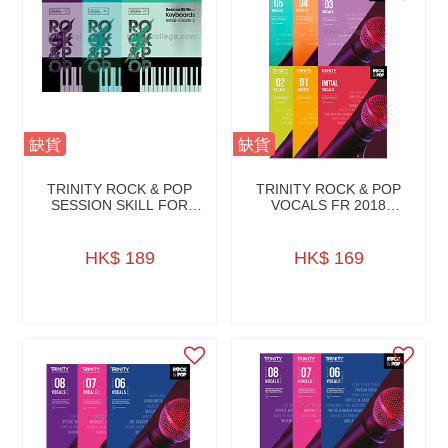
缺貨
缺貨
TRINITY ROCK & POP
TRINITY ROCK & POP
SESSION SKILL FOR
VOCALS FR 2018
KEYBOARDS W/CD
W/AUDIO ONLINE
HK$ 189
HK$ 169