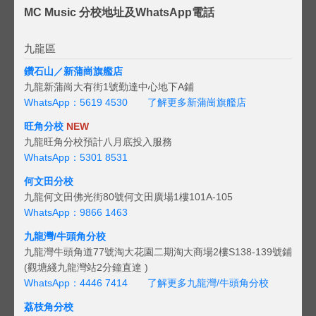
MC Music 分校地址及WhatsApp電話
九龍區
鑽石山／新蒲崗旗艦店
九龍新蒲崗大有街1號勤達中心地下A鋪
WhatsApp：5619 4530
了解更多新蒲崗旗艦店
旺角分校
NEW
九龍旺角分校預計八月底投入服務
WhatsApp：5301 8531
何文田分校
九龍何文田佛光街80號何文田廣場1樓101A-105
WhatsApp：9866 1463
九龍灣/牛頭角分校
九龍灣牛頭角道77號淘大花園二期淘大商場2樓S138-139號鋪
(觀塘綫九龍灣站2分鐘直達 )
WhatsApp：4446 7414
了解更多九龍灣/牛頭角分校
荔枝角分校