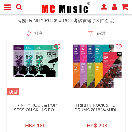
有關TRINITY ROCK & POP 考試書籍 (13 件產品)
排序
篩選
缺貨
TRINITY ROCK & POP
TRINITY ROCK & POP
SESSION SKILLS FOR
DRUMS 2018 W/AUDIO
DRUMS W/CD
DOWNLOAD
HK$ 189
HK$ 208