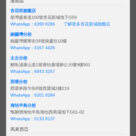
港島區
杏花邨旗艦店
柴灣盛泰道100號杏花新城地下G59
WhatsApp：6390 8286
了解更多杏花新城旗艦店
銅鑼灣分校
銅鑼灣耀華街39號南慶坊10樓
WhatsApp：5167 4426
太古分校
鰂魚涌康山道1號康怡廣場辦公大樓9樓901
WhatsApp：6843 3257
西環分校
西環卑路乍街8號西寶城2樓219
WhatsApp：6201 8284
海怡半島分校
鴨脷洲海怡半島海怡西商場地下G01-02
WhatsApp：5133 8137
馬來西亞