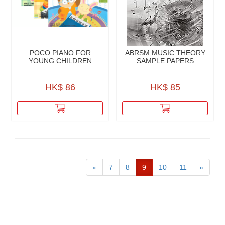
POCO PIANO FOR
ABRSM MUSIC THEORY
YOUNG CHILDREN
SAMPLE PAPERS
HK$ 86
HK$ 85
«
7
8
9
10
11
»