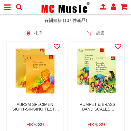
有關書藉 (107 件產品)
排序
篩選
ABRSM SPECIMEN
TRUMPET & BRASS
SIGHT-SINGING TESTS
BAND SCALES
FR 09
ARPEGGIOS FR 2023
HK$ 89
HK$ 89