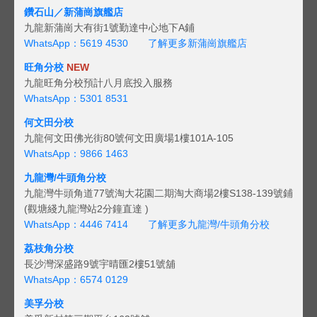
鑽石山／新蒲崗旗艦店
九龍新蒲崗大有街1號勤達中心地下A鋪
WhatsApp：5619 4530
了解更多新蒲崗旗艦店
旺角分校
NEW
九龍旺角分校預計八月底投入服務
WhatsApp：5301 8531
何文田分校
九龍何文田佛光街80號何文田廣場1樓101A-105
WhatsApp：9866 1463
九龍灣/牛頭角分校
九龍灣牛頭角道77號淘大花園二期淘大商場2樓S138-139號鋪
(觀塘綫九龍灣站2分鐘直達 )
WhatsApp：4446 7414
了解更多九龍灣/牛頭角分校
荔枝角分校
長沙灣深盛路9號宇晴匯2樓51號舖
WhatsApp：6574 0129
美孚分校