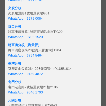
火炭分校
火炭駿景路1號駿景廣場G51
WhatsApp：6278 0084
坑口分校
將軍澳銀澳路1號新寶城商場地下G22
WhatsApp：9702 1520
將軍澳分校（海天晉）
將軍澳唐俊街28號海天晉匯1樓120A
WhatsApp：6734 5464
荃灣分校
荃灣青山公路264-298號南豐中心16樓1614
WhatsApp：9139 4872
屯門分校
屯門屯喜路2號栢麗廣場21樓2106
WhatsApp：9546 1793
元朗分校
元朗泰祥街大鴻輝商業大廈7樓A2