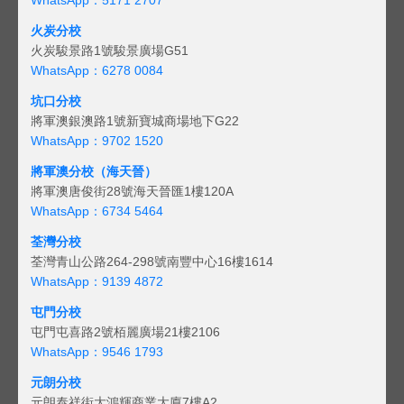
火炭分校
火炭駿景路1號駿景廣場G51
WhatsApp：6278 0084
坑口分校
將軍澳銀澳路1號新寶城商場地下G22
WhatsApp：9702 1520
將軍澳分校（海天晉）
將軍澳唐俊街28號海天晉匯1樓120A
WhatsApp：6734 5464
荃灣分校
荃灣青山公路264-298號南豐中心16樓1614
WhatsApp：9139 4872
屯門分校
屯門屯喜路2號栢麗廣場21樓2106
WhatsApp：9546 1793
元朗分校
元朗泰祥街大鴻輝商業大廈7樓A2