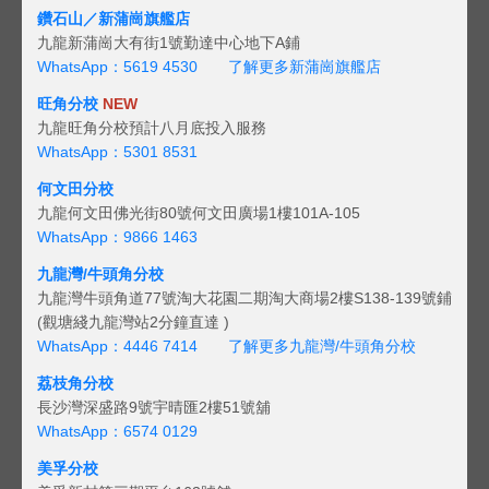
鑽石山／新蒲崗旗艦店
九龍新蒲崗大有街1號勤達中心地下A鋪
WhatsApp：5619 4530
了解更多新蒲崗旗艦店
旺角分校
NEW
九龍旺角分校預計八月底投入服務
WhatsApp：5301 8531
何文田分校
九龍何文田佛光街80號何文田廣場1樓101A-105
WhatsApp：9866 1463
九龍灣/牛頭角分校
九龍灣牛頭角道77號淘大花園二期淘大商場2樓S138-139號鋪
(觀塘綫九龍灣站2分鐘直達 )
WhatsApp：4446 7414
了解更多九龍灣/牛頭角分校
荔枝角分校
長沙灣深盛路9號宇晴匯2樓51號舖
WhatsApp：6574 0129
美孚分校