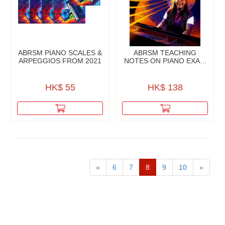
ABRSM PIANO SCALES &
ABRSM TEACHING
ARPEGGIOS FROM 2021
NOTES ON PIANO EXAM
PIECES 2025-2026 IN-G8
HK$ 55
HK$ 138
«
6
7
8
9
10
»