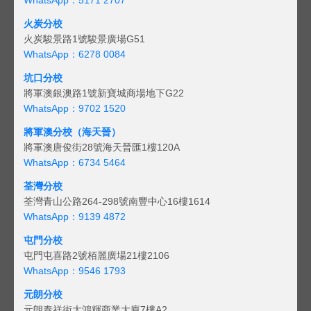
火炭分校
火炭駿景路1號駿景廣場G51
WhatsApp：6278 0084
坑口分校
將軍澳銀澳路1號新寶城商場地下G22
WhatsApp：9702 1520
將軍澳分校（海天晉）
將軍澳唐俊街28號海天晉匯1樓120A
WhatsApp：6734 5464
荃灣分校
荃灣青山公路264-298號南豐中心16樓1614
WhatsApp：9139 4872
屯門分校
屯門屯喜路2號栢麗廣場21樓2106
WhatsApp：9546 1793
元朗分校
元朗泰祥街大鴻輝商業大廈7樓A2