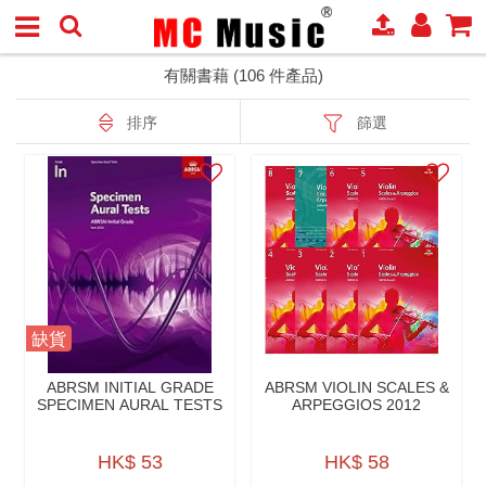
有關書藉 (106 件產品)
排序
篩選
缺貨
ABRSM INITIAL GRADE
ABRSM VIOLIN SCALES &
SPECIMEN AURAL TESTS
ARPEGGIOS 2012
HK$ 53
HK$ 58