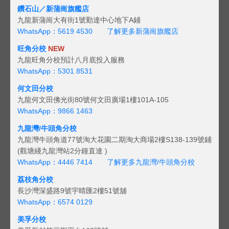
鑽石山／新蒲崗旗艦店
九龍新蒲崗大有街1號勤達中心地下A鋪
WhatsApp：5619 4530
了解更多新蒲崗旗艦店
旺角分校
NEW
九龍旺角分校預計八月底投入服務
WhatsApp：5301 8531
何文田分校
九龍何文田佛光街80號何文田廣場1樓101A-105
WhatsApp：9866 1463
九龍灣/牛頭角分校
九龍灣牛頭角道77號淘大花園二期淘大商場2樓S138-139號鋪
(觀塘綫九龍灣站2分鐘直達 )
WhatsApp：4446 7414
了解更多九龍灣/牛頭角分校
荔枝角分校
長沙灣深盛路9號宇晴匯2樓51號舖
WhatsApp：6574 0129
美孚分校