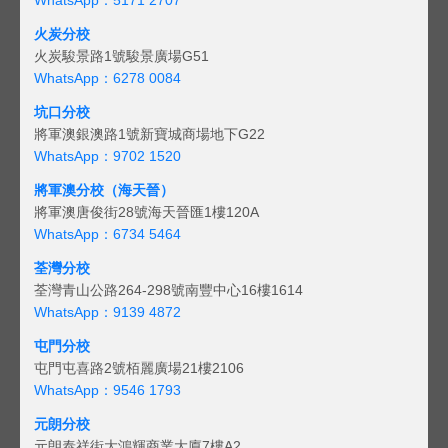
火炭分校
火炭駿景路1號駿景廣場G51
WhatsApp：6278 0084
坑口分校
將軍澳銀澳路1號新寶城商場地下G22
WhatsApp：9702 1520
將軍澳分校（海天晉）
將軍澳唐俊街28號海天晉匯1樓120A
WhatsApp：6734 5464
荃灣分校
荃灣青山公路264-298號南豐中心16樓1614
WhatsApp：9139 4872
屯門分校
屯門屯喜路2號栢麗廣場21樓2106
WhatsApp：9546 1793
元朗分校
元朗泰祥街大鴻輝商業大廈7樓A2