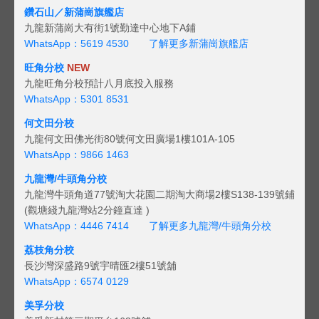
鑽石山／新蒲崗旗艦店
九龍新蒲崗大有街1號勤達中心地下A鋪
WhatsApp：5619 4530
了解更多新蒲崗旗艦店
旺角分校
NEW
九龍旺角分校預計八月底投入服務
WhatsApp：5301 8531
何文田分校
九龍何文田佛光街80號何文田廣場1樓101A-105
WhatsApp：9866 1463
九龍灣/牛頭角分校
九龍灣牛頭角道77號淘大花園二期淘大商場2樓S138-139號鋪
(觀塘綫九龍灣站2分鐘直達 )
WhatsApp：4446 7414
了解更多九龍灣/牛頭角分校
荔枝角分校
長沙灣深盛路9號宇晴匯2樓51號舖
WhatsApp：6574 0129
美孚分校