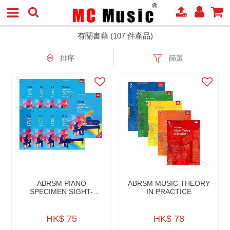
有關書藉 (107 件產品)
排序
篩選
ABRSM PIANO
ABRSM MUSIC THEORY
SPECIMEN SIGHT-
IN PRACTICE
READING TEST
HK$ 75
HK$ 78