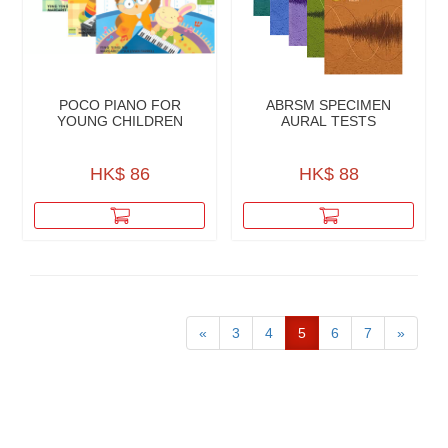
POCO PIANO FOR
ABRSM SPECIMEN
YOUNG CHILDREN
AURAL TESTS
HK$ 86
HK$ 88
«
3
4
5
6
7
»