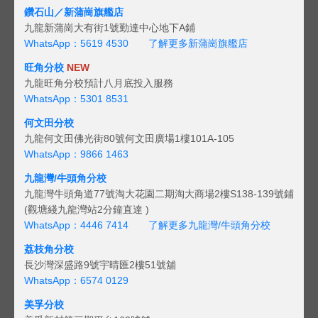
鑽石山／新蒲崗旗艦店
九龍新蒲崗大有街1號勤達中心地下A鋪
WhatsApp：5619 4530
了解更多新蒲崗旗艦店
旺角分校
NEW
九龍旺角分校預計八月底投入服務
WhatsApp：5301 8531
何文田分校
九龍何文田佛光街80號何文田廣場1樓101A-105
WhatsApp：9866 1463
九龍灣/牛頭角分校
九龍灣牛頭角道77號淘大花園二期淘大商場2樓S138-139號鋪
(觀塘綫九龍灣站2分鐘直達 )
WhatsApp：4446 7414
了解更多九龍灣/牛頭角分校
荔枝角分校
長沙灣深盛路9號宇晴匯2樓51號舖
WhatsApp：6574 0129
美孚分校