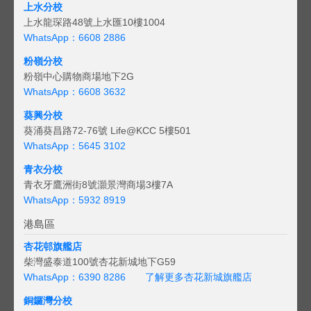
上水分校
上水龍琛路48號上水匯10樓1004
WhatsApp：6608 2886
粉嶺分校
粉嶺中心購物商場地下2G
WhatsApp：6608 3632
葵興分校
葵涌葵昌路72-76號 Life@KCC 5樓501
WhatsApp：5645 3102
青衣分校
青衣牙鷹洲街8號灝景灣商場3樓7A
WhatsApp：5932 8919
港島區
杏花邨旗艦店
柴灣盛泰道100號杏花新城地下G59
WhatsApp：6390 8286
了解更多杏花新城旗艦店
銅鑼灣分校