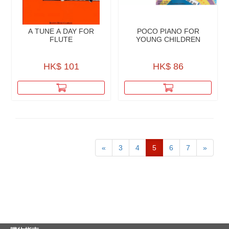
A TUNE A DAY FOR
POCO PIANO FOR
FLUTE
YOUNG CHILDREN
HK$ 101
HK$ 86
«
3
4
5
6
7
»