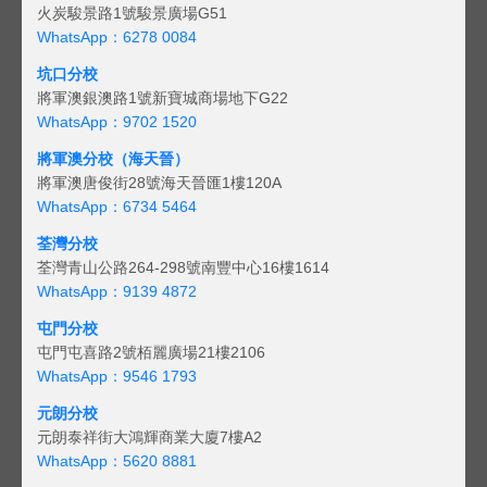
火炭駿景路1號駿景廣場G51
WhatsApp：6278 0084
坑口分校
將軍澳銀澳路1號新寶城商場地下G22
WhatsApp：9702 1520
將軍澳分校（海天晉）
將軍澳唐俊街28號海天晉匯1樓120A
WhatsApp：6734 5464
荃灣分校
荃灣青山公路264-298號南豐中心16樓1614
WhatsApp：9139 4872
屯門分校
屯門屯喜路2號栢麗廣場21樓2106
WhatsApp：9546 1793
元朗分校
元朗泰祥街大鴻輝商業大廈7樓A2
WhatsApp：5620 8881