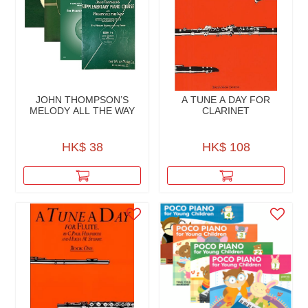
JOHN THOMPSON’S
A TUNE A DAY FOR
MELODY ALL THE WAY
CLARINET
HK$ 38
HK$ 108