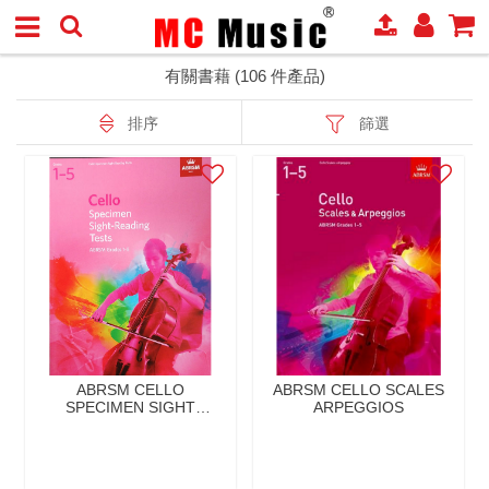
有關書藉 (106 件產品)
排序
篩選
ABRSM CELLO
ABRSM CELLO SCALES
SPECIMEN SIGHT
ARPEGGIOS
READING TESTS