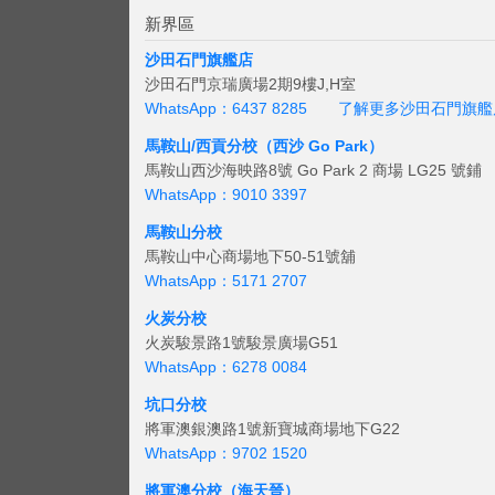
新界區
沙田石門旗艦店
沙田石門京瑞廣場2期9樓J,H室
WhatsApp：6437 8285
了解更多沙田石門旗艦
馬鞍山/西貢
分校（西沙 Go Park）
馬鞍山西沙海映路8號 Go Park 2 商場 LG25 號鋪
WhatsApp：9010 3397
馬鞍山分校
馬鞍山中心商場地下50-51號舖
WhatsApp：5171 2707
火炭分校
火炭駿景路1號駿景廣場G51
WhatsApp：6278 0084
坑口分校
將軍澳銀澳路1號新寶城商場地下G22
WhatsApp：9702 1520
將軍澳分校（海天晉）