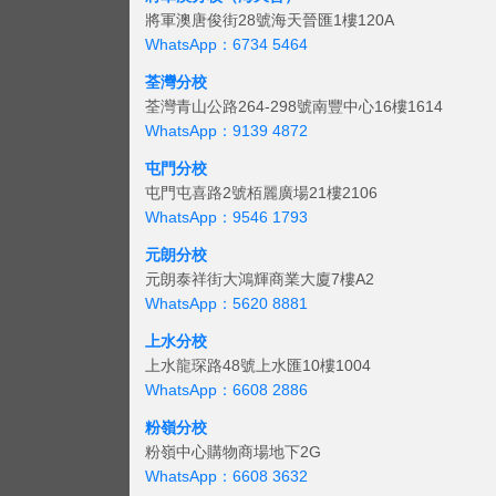
將軍澳唐俊街28號海天晉匯1樓120A
WhatsApp：6734 5464
荃灣分校
荃灣青山公路264-298號南豐中心16樓1614
WhatsApp：9139 4872
屯門分校
屯門屯喜路2號栢麗廣場21樓2106
WhatsApp：9546 1793
元朗分校
元朗泰祥街大鴻輝商業大廈7樓A2
WhatsApp：5620 8881
上水分校
上水龍琛路48號上水匯10樓1004
WhatsApp：6608 2886
粉嶺分校
粉嶺中心購物商場地下2G
WhatsApp：6608 3632