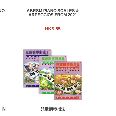
NO
ABRSM PIANO SCALES &
ARPEGGIOS FROM 2021
HK$ 55
 IN
兒童鋼琴指法