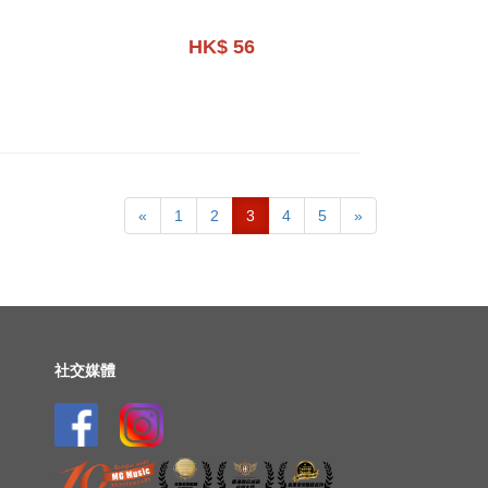
HK$ 56
«
1
2
3
4
5
»
社交媒體