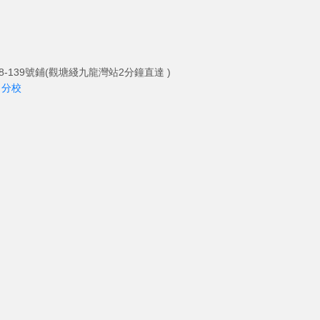
-139號鋪(觀塘綫九龍灣站2分鐘直達 )
角分校