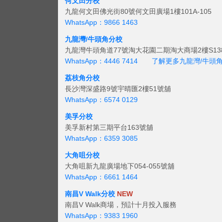
何文田分校
九龍何文田佛光街80號何文田廣場1樓101A-105
WhatsApp：9866 1463
九龍灣/牛頭角分校
九龍灣牛頭角道77號淘大花園二期淘大商場2樓S138
WhatsApp：4446 7414
了解更多九龍灣/牛頭
荔枝角分校
長沙灣深盛路9號宇晴匯2樓51號舖
WhatsApp：6574 0129
美孚分校
美孚新村第三期平台163號舖
WhatsApp：6359 3085
大角咀分校
大角咀新九龍廣場地下054-055號舖
WhatsApp：6661 1464
南昌V Walk分校
NEW
南昌V Walk商場，預計十月投入服務
WhatsApp：9383 1960