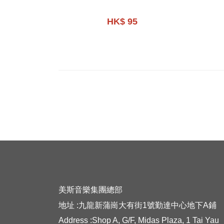
BOOK
HK$ 95
美斯音樂集團總部
地址 :九龍新蒲崗大有街1號勤達中心地下A鋪
Address :Shop A, G/F, Midas Plaza, 1 Tai Yau