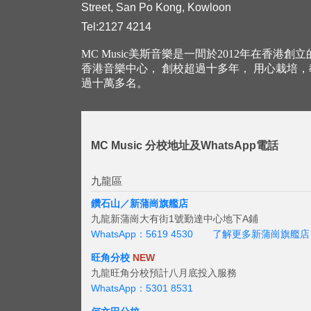
Street, San Po Kong, Kowloon
Tel:2127 4214
MC Music美斯音樂是一間於2012年在香港創
香港音樂中心， 創校超過十多年， 用心栽培
過十萬多名。
MC Music 分校地址及WhatsApp電話
九龍區
鑽石山／新蒲崗旗艦店
九龍新蒲崗大有街1號勤達中心地下A鋪
WhatsApp：5619 4530
了解更多新蒲崗旗艦店
旺角分校
NEW
九龍旺角分校預計八月底投入服務
WhatsApp：5301 8531