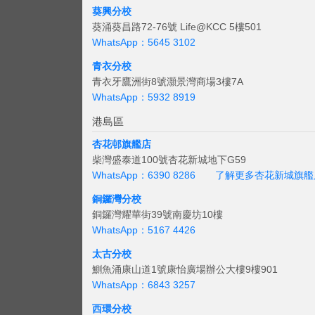
葵興分校
葵涌葵昌路72-76號 Life@KCC 5樓501
WhatsApp：5645 3102
青衣分校
青衣牙鷹洲街8號灝景灣商場3樓7A
WhatsApp：5932 8919
港島區
杏花邨旗艦店
柴灣盛泰道100號杏花新城地下G59
WhatsApp：6390 8286
了解更多杏花新城旗艦
銅鑼灣分校
銅鑼灣耀華街39號南慶坊10樓
WhatsApp：5167 4426
太古分校
鰂魚涌康山道1號康怡廣場辦公大樓9樓901
WhatsApp：6843 3257
西環分校