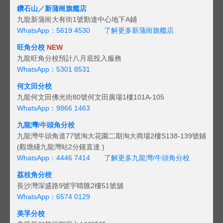
鑽石山／新蒲崗旗艦店
九龍新蒲崗大有街1號勤達中心地下A鋪
WhatsApp：5619 4530
了解更多新蒲崗旗艦店
旺角分校
NEW
九龍旺角分校預計八月底投入服務
WhatsApp：5301 8531
何文田分校
九龍何文田佛光街80號何文田廣場1樓101A-105
WhatsApp：9866 1463
九龍灣/牛頭角分校
九龍灣牛頭角道77號淘大花園二期淘大商場2樓S138-139號鋪
(觀塘綫九龍灣站2分鐘直達 )
WhatsApp：4446 7414
了解更多九龍灣/牛頭角分校
荔枝角分校
長沙灣深盛路9號宇晴匯2樓51號舖
WhatsApp：6574 0129
美孚分校