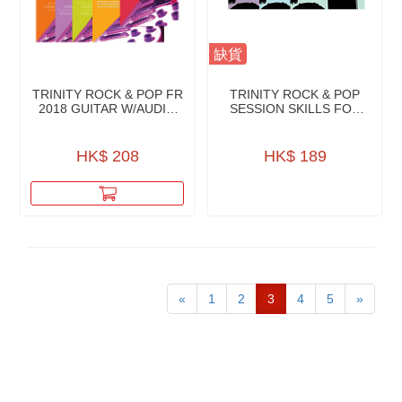
缺貨
TRINITY ROCK & POP FR
TRINITY ROCK & POP
2018 GUITAR W/AUDIO
SESSION SKILLS FOR
DOWNLOAD
DRUMS W/CD
HK$ 208
HK$ 189
«
1
2
3
4
5
»