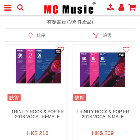
有關書藉 (106 件產品)
排序
篩選
缺貨
缺貨
TRINITY ROCK & POP FR
TRINITY ROCK & POP FR
2018 VOCAL FEMALE
2018 VOCALS MALE
VOICE W/AONLINE
VOICE W/A.ONLINE
HK$ 216
HK$ 209