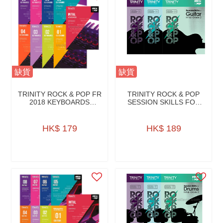
缺貨
缺貨
TRINITY ROCK & POP FR
TRINITY ROCK & POP
2018 KEYBOARDS
SESSION SKILLS FOR
W/AUDIO DOWNLOAD
GUITAR W/CD
HK$ 179
HK$ 189