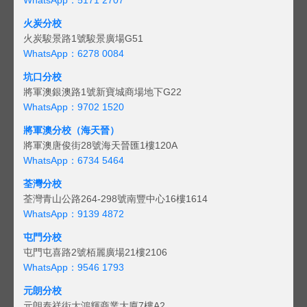
火炭分校
火炭駿景路1號駿景廣場G51
WhatsApp：6278 0084
坑口分校
將軍澳銀澳路1號新寶城商場地下G22
WhatsApp：9702 1520
將軍澳分校（海天晉）
將軍澳唐俊街28號海天晉匯1樓120A
WhatsApp：6734 5464
荃灣分校
荃灣青山公路264-298號南豐中心16樓1614
WhatsApp：9139 4872
屯門分校
屯門屯喜路2號栢麗廣場21樓2106
WhatsApp：9546 1793
元朗分校
元朗泰祥街大鴻輝商業大廈7樓A2