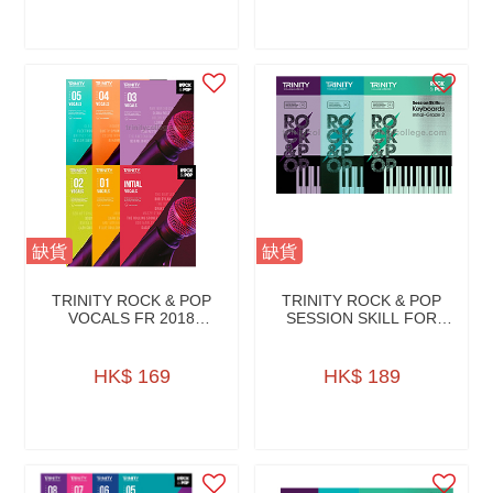
缺貨
缺貨
TRINITY ROCK & POP
TRINITY ROCK & POP
VOCALS FR 2018
SESSION SKILL FOR
W/AUDIO ONLINE
KEYBOARDS W/CD
HK$ 169
HK$ 189