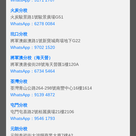
火炭分校
火炭駿景路1號駿景廣場G51
WhatsApp：6278 0084
坑口分校
將軍澳銀澳路1號新寶城商場地下G22
WhatsApp：9702 1520
將軍澳分校（海天晉）
將軍澳唐俊街28號海天晉匯1樓120A
WhatsApp：6734 5464
荃灣分校
荃灣青山公路264-298號南豐中心16樓1614
WhatsApp：9139 4872
屯門分校
屯門屯喜路2號栢麗廣場21樓2106
WhatsApp：9546 1793
元朗分校
元朗泰祥街大鴻輝商業大廈7樓A2