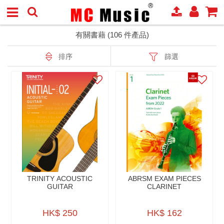
有關書藉 (106 件產品)
排序
篩選
TRINITY ACOUSTIC
ABRSM EXAM PIECES
GUITAR
CLARINET
HK$ 250
HK$ 162