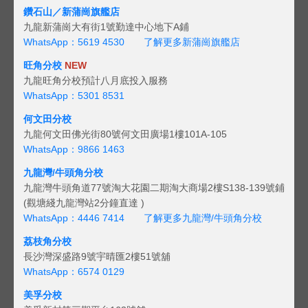
鑽石山／新蒲崗旗艦店
九龍新蒲崗大有街1號勤達中心地下A鋪
WhatsApp：5619 4530
了解更多新蒲崗旗艦店
旺角分校
NEW
九龍旺角分校預計八月底投入服務
WhatsApp：5301 8531
何文田分校
九龍何文田佛光街80號何文田廣場1樓101A-105
WhatsApp：9866 1463
九龍灣/牛頭角分校
九龍灣牛頭角道77號淘大花園二期淘大商場2樓S138-139號鋪
(觀塘綫九龍灣站2分鐘直達 )
WhatsApp：4446 7414
了解更多九龍灣/牛頭角分校
荔枝角分校
長沙灣深盛路9號宇晴匯2樓51號舖
WhatsApp：6574 0129
美孚分校