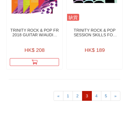
缺貨
TRINITY ROCK & POP FR
TRINITY ROCK & POP
2018 GUITAR W/AUDIO
SESSION SKILLS FOR
DOWNLOAD
DRUMS W/CD
HK$ 208
HK$ 189
«
1
2
3
4
5
»