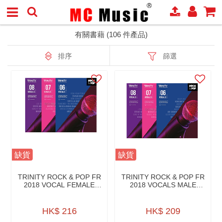
有關書藉 (106 件產品)
排序
篩選
缺貨
缺貨
TRINITY ROCK & POP FR
TRINITY ROCK & POP FR
2018 VOCAL FEMALE
2018 VOCALS MALE
VOICE W/AONLINE
VOICE W/A.ONLINE
HK$ 216
HK$ 209