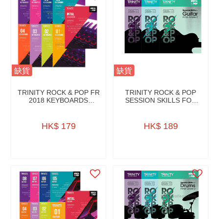
缺貨
缺貨
TRINITY ROCK & POP FR
TRINITY ROCK & POP
2018 KEYBOARDS
SESSION SKILLS FOR
W/AUDIO DOWNLOAD
GUITAR W/CD
HK$ 179
HK$ 189