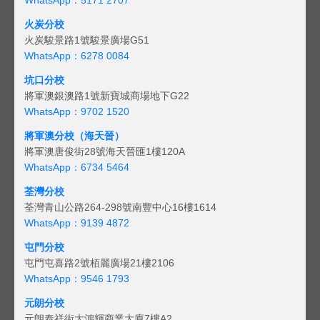
火炭分校
火炭駿景路1號駿景廣場G51
WhatsApp：6278 0084
坑口分校
將軍澳銀澳路1號新寶城商場地下G22
WhatsApp：9702 1520
將軍澳分校（海天晉）
將軍澳唐俊街28號海天晉匯1樓120A
WhatsApp：6734 5464
荃灣分校
荃灣青山公路264-298號南豐中心16樓1614
WhatsApp：9139 4872
屯門分校
屯門屯喜路2號栢麗廣場21樓2106
WhatsApp：9546 1793
元朗分校
元朗泰祥街大鴻輝商業大廈7樓A2