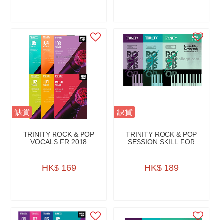
缺貨
缺貨
TRINITY ROCK & POP
TRINITY ROCK & POP
VOCALS FR 2018
SESSION SKILL FOR
W/AUDIO ONLINE
KEYBOARDS W/CD
HK$ 169
HK$ 189