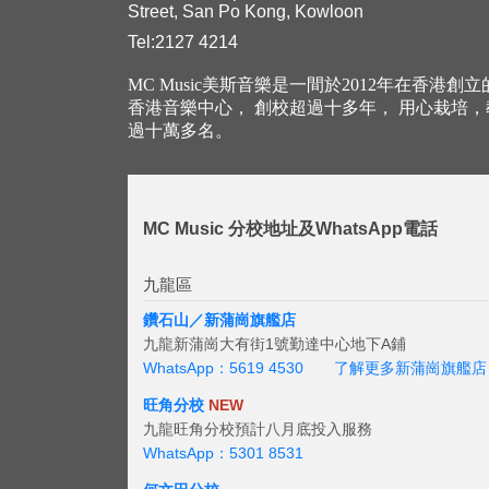
Street, San Po Kong, Kowloon
Tel:2127 4214
MC Music美斯音樂是一間於2012年在香港創
香港音樂中心， 創校超過十多年， 用心栽培
過十萬多名。
MC Music 分校地址及WhatsApp電話
九龍區
鑽石山／新蒲崗旗艦店
九龍新蒲崗大有街1號勤達中心地下A鋪
WhatsApp：5619 4530
了解更多新蒲崗旗艦店
旺角分校
NEW
九龍旺角分校預計八月底投入服務
WhatsApp：5301 8531