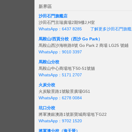
新界區
沙田石門旗艦店
沙田石門京瑞廣場2期9樓J,H室
WhatsApp：6437 8285
了解更多沙田石門旗艦
馬鞍山/西貢
分校（西沙 Go Park）
馬鞍山西沙海映路8號 Go Park 2 商場 LG25 號鋪
WhatsApp：9010 3397
馬鞍山分校
馬鞍山中心商場地下50-51號舖
WhatsApp：5171 2707
火炭分校
火炭駿景路1號駿景廣場G51
WhatsApp：6278 0084
坑口分校
將軍澳銀澳路1號新寶城商場地下G22
WhatsApp：9702 1520
將軍澳分校（海天晉）