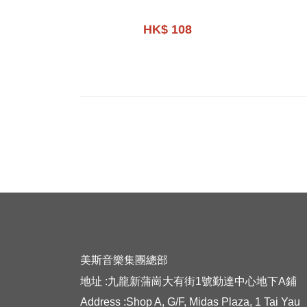
HK$ 108
美斯音樂集團總部
地址 :九龍新蒲崗大有街1號勤達中心地下A鋪
Address :Shop A, G/F, Midas Plaza, 1 Tai Yau