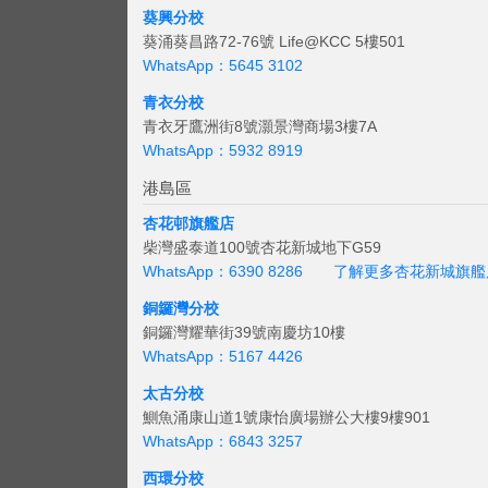
葵興分校
葵涌葵昌路72-76號 Life@KCC 5樓501
WhatsApp：5645 3102
青衣分校
青衣牙鷹洲街8號灝景灣商場3樓7A
WhatsApp：5932 8919
港島區
杏花邨旗艦店
柴灣盛泰道100號杏花新城地下G59
WhatsApp：6390 8286
了解更多杏花新城旗艦
銅鑼灣分校
銅鑼灣耀華街39號南慶坊10樓
WhatsApp：5167 4426
太古分校
鰂魚涌康山道1號康怡廣場辦公大樓9樓901
WhatsApp：6843 3257
西環分校