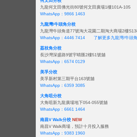
何文田分校
九龍何文田佛光街80號何文田廣場1樓101A-105
WhatsApp：9866 1463
九龍灣/牛頭角分校
九龍灣牛頭角道77號淘大花園二期淘大商場2樓S138
WhatsApp：4446 7414
了解更多九龍灣/牛頭
荔枝角分校
長沙灣深盛路9號宇晴匯2樓51號舖
WhatsApp：6574 0129
美孚分校
美孚新村第三期平台163號舖
WhatsApp：6359 3085
大角咀分校
大角咀新九龍廣場地下054-055號舖
WhatsApp：6661 1464
南昌V Walk分校
NEW
南昌V Walk商場，預計十月投入服務
WhatsApp：9383 1960