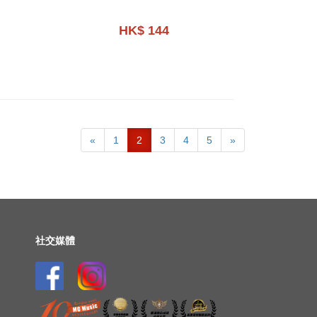
FAVORITE SERIES NO. 3
HK$ 144
«
1
2
3
4
5
»
社交媒體