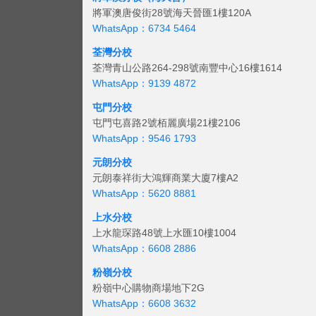
將軍澳唐俊街28號海天晉匯1樓120A
WhatsApp：6734 5464
荃灣分校
荃灣青山公路264-298號南豐中心16樓1614
WhatsApp：9139 4872
屯門分校
屯門屯喜路2號栢麗廣場21樓2106
WhatsApp：9546 1793
元朗分校
元朗泰祥街大鴻輝商業大廈7樓A2
WhatsApp：5620 8881
上水分校
上水龍琛路48號上水匯10樓1004
WhatsApp：6608 2886
粉嶺分校
粉嶺中心購物商場地下2G
WhatsApp：6608 3632