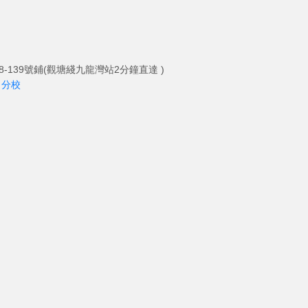
-139號鋪(觀塘綫九龍灣站2分鐘直達 )
角分校