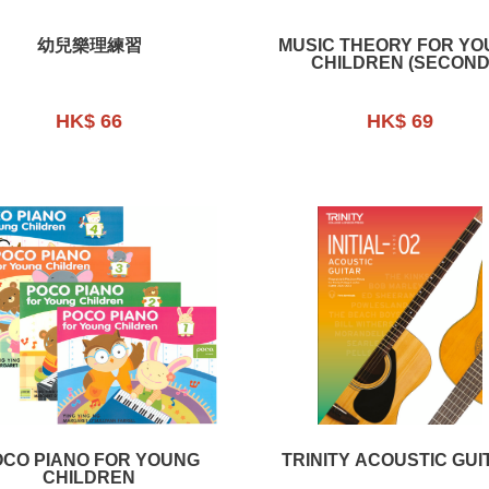
幼兒樂理練習
MUSIC THEORY FOR YO
CHILDREN (SECOND
EDITION)
HK$ 66
HK$ 69
OCO PIANO FOR YOUNG
TRINITY ACOUSTIC GUI
CHILDREN