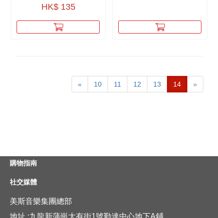
HK$ 135
«
10
11
12
13
14
»
購物指南
社交媒體
美斯音樂集團總部
地址 :九龍新蒲崗大有街1號勤達中心地下A鋪