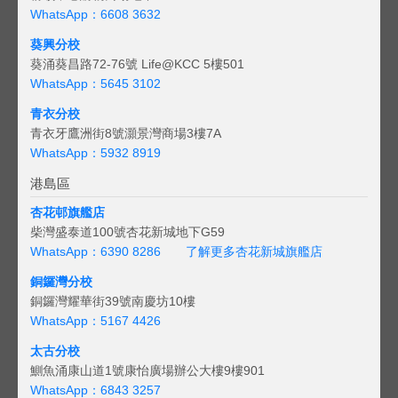
WhatsApp：6608 3632
葵興分校
葵涌葵昌路72-76號 Life@KCC 5樓501
WhatsApp：5645 3102
青衣分校
青衣牙鷹洲街8號灝景灣商場3樓7A
WhatsApp：5932 8919
港島區
杏花邨旗艦店
柴灣盛泰道100號杏花新城地下G59
WhatsApp：6390 8286
了解更多杏花新城旗艦店
銅鑼灣分校
銅鑼灣耀華街39號南慶坊10樓
WhatsApp：5167 4426
太古分校
鰂魚涌康山道1號康怡廣場辦公大樓9樓901
WhatsApp：6843 3257