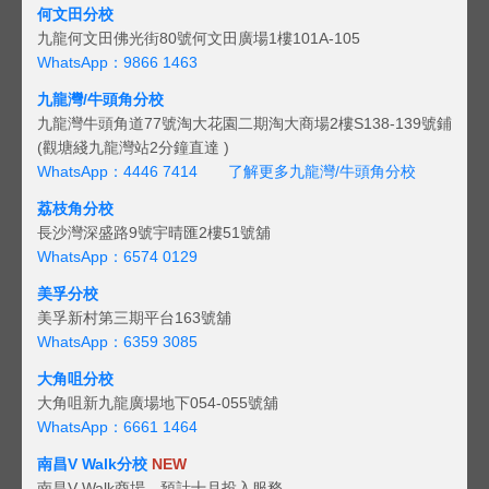
何文田分校
九龍何文田佛光街80號何文田廣場1樓101A-105
WhatsApp：9866 1463
九龍灣/牛頭角分校
九龍灣牛頭角道77號淘大花園二期淘大商場2樓S138-139號鋪
(觀塘綫九龍灣站2分鐘直達 )
WhatsApp：4446 7414
了解更多九龍灣/牛頭角分校
荔枝角分校
長沙灣深盛路9號宇晴匯2樓51號舖
WhatsApp：6574 0129
美孚分校
美孚新村第三期平台163號舖
WhatsApp：6359 3085
大角咀分校
大角咀新九龍廣場地下054-055號舖
WhatsApp：6661 1464
南昌V Walk分校
NEW
南昌V Walk商場，預計十月投入服務