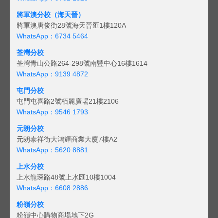
將軍澳分校（海天晉）
將軍澳唐俊街28號海天晉匯1樓120A
WhatsApp：6734 5464
荃灣分校
荃灣青山公路264-298號南豐中心16樓1614
WhatsApp：9139 4872
屯門分校
屯門屯喜路2號栢麗廣場21樓2106
WhatsApp：9546 1793
元朗分校
元朗泰祥街大鴻輝商業大廈7樓A2
WhatsApp：5620 8881
上水分校
上水龍琛路48號上水匯10樓1004
WhatsApp：6608 2886
粉嶺分校
粉嶺中心購物商場地下2G