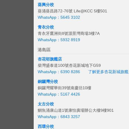
葵興分校
葵涌葵昌路72-76號 Life@KCC 5樓501
WhatsApp：5645 3102
青衣分校
青衣牙鷹洲街8號灝景灣商場3樓7A
WhatsApp：5932 8919
港島區
杏花邨旗艦店
柴灣盛泰道100號杏花新城地下G59
WhatsApp：6390 8286
了解更多杏花新城旗艦
銅鑼灣分校
銅鑼灣耀華街39號南慶坊10樓
WhatsApp：5167 4426
太古分校
鰂魚涌康山道1號康怡廣場辦公大樓9樓901
WhatsApp：6843 3257
西環分校