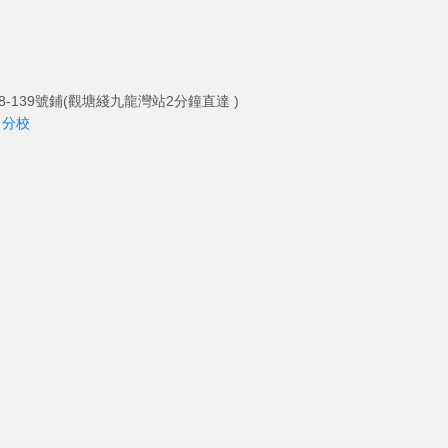
-139號鋪(觀塘綫九龍灣站2分鐘直達 )
角分校