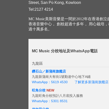
Street, San Po Kong, Kowloon
Tel:2127 4214
MC Music美斯音樂是一間於2012年在香港創
香港音樂中心， 創校超過十多年， 用心栽培
過十萬多名。
MC Music 分校地址及WhatsApp電話
九龍區
鑽石山／新蒲崗旗艦店
九龍新蒲崗大有街1號勤達中心地下A鋪
WhatsApp：5619 4530
了解更多新蒲崗旗艦店
旺角分校
NEW
九龍旺角分校預計八月底投入服務
WhatsApp：5301 8531