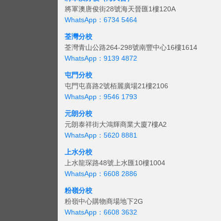
將軍澳唐俊街28號海天晉匯1樓120A
WhatsApp：6734 5464
荃灣分校
荃灣青山公路264-298號南豐中心16樓1614
WhatsApp：9139 4872
屯門分校
屯門屯喜路2號栢麗廣場21樓2106
WhatsApp：9546 1793
元朗分校
元朗泰祥街大鴻輝商業大廈7樓A2
WhatsApp：5620 8881
上水分校
上水龍琛路48號上水匯10樓1004
WhatsApp：6608 2886
粉嶺分校
粉嶺中心購物商場地下2G
WhatsApp：6608 3632