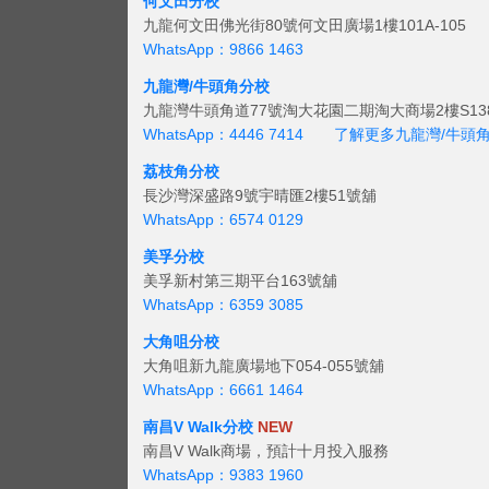
何文田分校
九龍何文田佛光街80號何文田廣場1樓101A-105
WhatsApp：9866 1463
九龍灣/牛頭角分校
九龍灣牛頭角道77號淘大花園二期淘大商場2樓S138
WhatsApp：4446 7414
了解更多九龍灣/牛頭
荔枝角分校
長沙灣深盛路9號宇晴匯2樓51號舖
WhatsApp：6574 0129
美孚分校
美孚新村第三期平台163號舖
WhatsApp：6359 3085
大角咀分校
大角咀新九龍廣場地下054-055號舖
WhatsApp：6661 1464
南昌V Walk分校
NEW
南昌V Walk商場，預計十月投入服務
WhatsApp：9383 1960