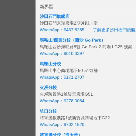
新界區
沙田石門旗艦店
沙田石門京瑞廣場2期9樓J,H室
WhatsApp：6437 8285
了解更多沙田石門旗艦
馬鞍山/西貢
分校（西沙 Go Park）
馬鞍山西沙海映路8號 Go Park 2 商場 LG25 號鋪
WhatsApp：9010 3397
馬鞍山分校
馬鞍山中心商場地下50-51號舖
WhatsApp：5171 2707
火炭分校
火炭駿景路1號駿景廣場G51
WhatsApp：6278 0084
坑口分校
將軍澳銀澳路1號新寶城商場地下G22
WhatsApp：9702 1520
將軍澳分校（海天晉）