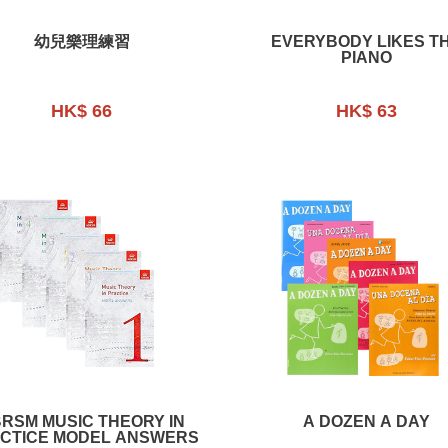
幼兒樂理練習
EVERYBODY LIKES T
PIANO
HK$ 66
HK$ 63
RSM MUSIC THEORY IN
A DOZEN A DAY
CTICE MODEL ANSWERS