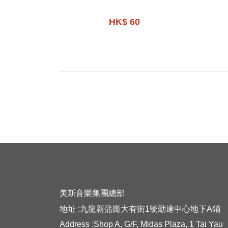
HK$ 60
美斯音樂集團總部
地址 :九龍新蒲崗大有街1號勤達中心地下A鋪
Address :Shop A, G/F, Midas Plaza, 1 Tai Yau