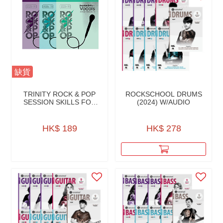
缺貨
TRINITY ROCK & POP
ROCKSCHOOL DRUMS
SESSION SKILLS FOR
(2024) W/AUDIO
VOCALS W/CD
HK$ 189
HK$ 278