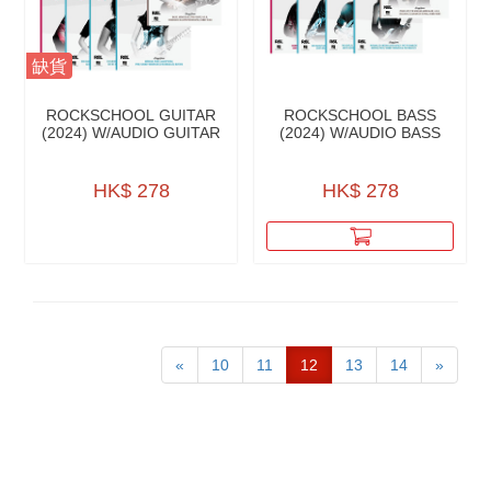
缺貨
ROCKSCHOOL GUITAR
ROCKSCHOOL BASS
(2024) W/AUDIO GUITAR
(2024) W/AUDIO BASS
HK$ 278
HK$ 278
«
10
11
12
13
14
»