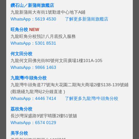
鑽石山／新蒲崗旗艦店
九龍新蒲崗大有街1號勤達中心地下A鋪
WhatsApp：5619 4530
了解更多新蒲崗旗艦店
旺角分校
NEW
九龍旺角分校預計八月底投入服務
WhatsApp：5301 8531
何文田分校
九龍何文田佛光街80號何文田廣場1樓101A-105
WhatsApp：9866 1463
九龍灣/牛頭角分校
九龍灣牛頭角道77號淘大花園二期淘大商場2樓S138-139號鋪
(觀塘綫九龍灣站2分鐘直達 )
WhatsApp：4446 7414
了解更多九龍灣/牛頭角分校
荔枝角分校
長沙灣深盛路9號宇晴匯2樓51號舖
WhatsApp：6574 0129
美孚分校