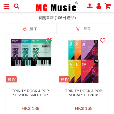
有關書藉 (106 件產品)
排序
篩選
缺貨
缺貨
TRINITY ROCK & POP
TRINITY ROCK & POP
SESSION SKILL FOR
VOCALS FR 2018
KEYBOARDS W/CD
W/AUDIO ONLINE
HK$ 189
HK$ 169