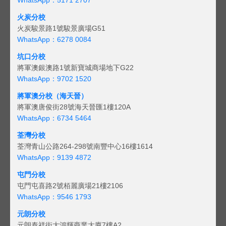
火炭分校
火炭駿景路1號駿景廣場G51
WhatsApp：6278 0084
坑口分校
將軍澳銀澳路1號新寶城商場地下G22
WhatsApp：9702 1520
將軍澳分校（海天晉）
將軍澳唐俊街28號海天晉匯1樓120A
WhatsApp：6734 5464
荃灣分校
荃灣青山公路264-298號南豐中心16樓1614
WhatsApp：9139 4872
屯門分校
屯門屯喜路2號栢麗廣場21樓2106
WhatsApp：9546 1793
元朗分校
元朗泰祥街大鴻輝商業大廈7樓A2