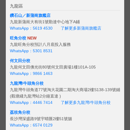
九龍區
鑽石山／新蒲崗旗艦店
九龍新蒲崗大有街1號勤達中心地下A鋪
WhatsApp：5619 4530
了解更多新蒲崗旗艦店
旺角分校
NEW
九龍旺角分校預計八月底投入服務
WhatsApp：5301 8531
何文田分校
九龍何文田佛光街80號何文田廣場1樓101A-105
WhatsApp：9866 1463
九龍灣/牛頭角分校
九龍灣牛頭角道77號淘大花園二期淘大商場2樓S138-139號鋪
(觀塘綫九龍灣站2分鐘直達 )
WhatsApp：4446 7414
了解更多九龍灣/牛頭角分校
荔枝角分校
長沙灣深盛路9號宇晴匯2樓51號舖
WhatsApp：6574 0129