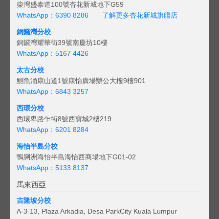
柴灣盛泰道100號杏花新城地下G59
WhatsApp：6390 8286
了解更多杏花新城旗艦店
銅鑼灣分校
銅鑼灣耀華街39號南慶坊10樓
WhatsApp：5167 4426
太古分校
鰂魚涌康山道1號康怡廣場辦公大樓9樓901
WhatsApp：6843 3257
西環分校
西環卑路乍街8號西寶城2樓219
WhatsApp：6201 8284
海怡半島分校
鴨脷洲海怡半島海怡西商場地下G01-02
WhatsApp：5133 8137
馬來西亞
吉隆坡分校
A-3-13, Plaza Arkadia, Desa ParkCity Kuala Lumpur