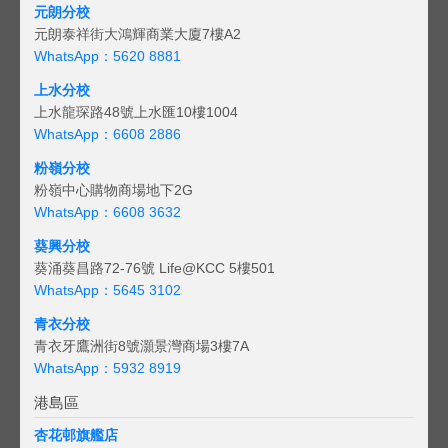
元朗分校
元朗泰祥街大鴻輝商業大廈7樓A2
WhatsApp：5620 8881
上水分校
上水龍琛路48號上水匯10樓1004
WhatsApp：6608 2886
粉嶺分校
粉嶺中心購物商場地下2G
WhatsApp：6608 3632
葵興分校
葵涌葵昌路72-76號 Life@KCC 5樓501
WhatsApp：5645 3102
青衣分校
青衣牙鷹洲街8號灝景灣商場3樓7A
WhatsApp：5932 8919
港島區
杏花邨旗艦店