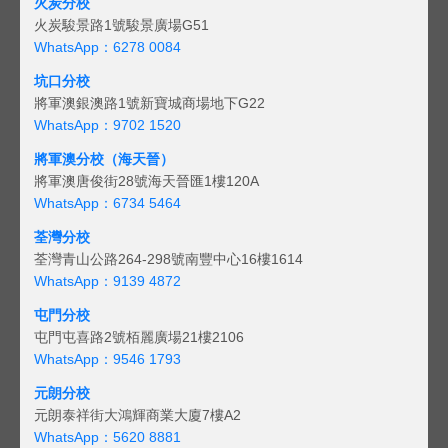
火炭分校
火炭駿景路1號駿景廣場G51
WhatsApp：6278 0084
坑口分校
將軍澳銀澳路1號新寶城商場地下G22
WhatsApp：9702 1520
將軍澳分校（海天晉）
將軍澳唐俊街28號海天晉匯1樓120A
WhatsApp：6734 5464
荃灣分校
荃灣青山公路264-298號南豐中心16樓1614
WhatsApp：9139 4872
屯門分校
屯門屯喜路2號栢麗廣場21樓2106
WhatsApp：9546 1793
元朗分校
元朗泰祥街大鴻輝商業大廈7樓A2
WhatsApp：5620 8881