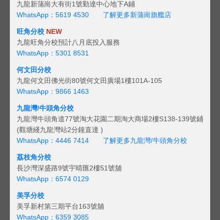
九龍新蒲崗大有街1號勤達中心地下A鋪
WhatsApp：5619 4530
了解更多新蒲崗旗艦店
旺角分校
NEW
九龍旺角分校預計八月底投入服務
WhatsApp：5301 8531
何文田分校
九龍何文田佛光街80號何文田廣場1樓101A-105
WhatsApp：9866 1463
九龍灣/牛頭角分校
九龍灣牛頭角道77號淘大花園二期淘大商場2樓S138-139號鋪
(觀塘綫九龍灣站2分鐘直達 )
WhatsApp：4446 7414
了解更多九龍灣/牛頭角分校
荔枝角分校
長沙灣深盛路9號宇晴匯2樓51號舖
WhatsApp：6574 0129
美孚分校
美孚新村第三期平台163號舖
WhatsApp：6359 3085