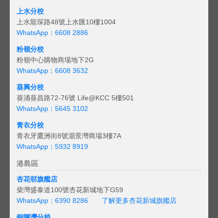
上水分校
上水龍琛路48號上水匯10樓1004
WhatsApp：6608 2886
粉嶺分校
粉嶺中心購物商場地下2G
WhatsApp：6608 3632
葵興分校
葵涌葵昌路72-76號 Life@KCC 5樓501
WhatsApp：5645 3102
青衣分校
青衣牙鷹洲街8號灝景灣商場3樓7A
WhatsApp：5932 8919
港島區
杏花邨旗艦店
柴灣盛泰道100號杏花新城地下G59
WhatsApp：6390 8286
了解更多杏花新城旗艦店
銅鑼灣分校