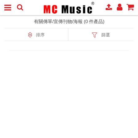
有關傳單/宣傳刊物/海報 (0 件產品)
排序
篩選