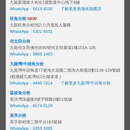
九龍新蒲崗大有街1號勤達中心地下A鋪
WhatsApp：5619 4530
了解更多新蒲崗旗艦店
旺角分校
NEW
九龍旺角分校預計八月底投入服務
WhatsApp：5301 8531
何文田分校
九龍何文田佛光街80號何文田廣場1樓101A-105
WhatsApp：9866 1463
九龍灣/牛頭角分校
九龍灣牛頭角道77號淘大花園二期淘大商場2樓S138-139號鋪
(觀塘綫九龍灣站2分鐘直達 )
WhatsApp：4446 7414
了解更多九龍灣/牛頭角分校
荔枝角分校
長沙灣深盛路9號宇晴匯2樓51號舖
WhatsApp：6574 0129
美孚分校
美孚新村第三期平台163號舖
WhatsApp：6359 3085