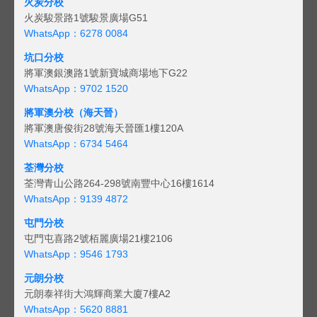
火炭分校
火炭駿景路1號駿景廣場G51
WhatsApp：6278 0084
坑口分校
將軍澳銀澳路1號新寶城商場地下G22
WhatsApp：9702 1520
將軍澳分校（海天晉）
將軍澳唐俊街28號海天晉匯1樓120A
WhatsApp：6734 5464
荃灣分校
荃灣青山公路264-298號南豐中心16樓1614
WhatsApp：9139 4872
屯門分校
屯門屯喜路2號栢麗廣場21樓2106
WhatsApp：9546 1793
元朗分校
元朗泰祥街大鴻輝商業大廈7樓A2
WhatsApp：5620 8881