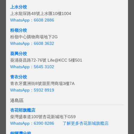
上水分校
上水龍琛路48號上水匯10樓1004
WhatsApp：6608 2886
粉嶺分校
粉嶺中心購物商場地下2G
WhatsApp：6608 3632
葵興分校
葵涌葵昌路72-76號 Life@KCC 5樓501
WhatsApp：5645 3102
青衣分校
青衣牙鷹洲街8號灝景灣商場3樓7A
WhatsApp：5932 8919
港島區
杏花邨旗艦店
柴灣盛泰道100號杏花新城地下G59
WhatsApp：6390 8286
了解更多杏花新城旗艦店
銅鑼灣分校