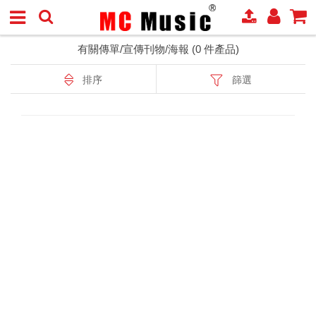
有關傳單/宣傳刊物/海報 (0 件產品)
排序
篩選