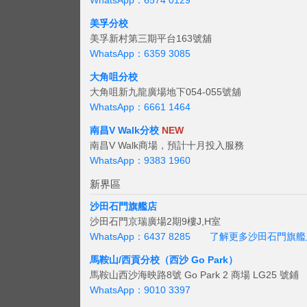
WhatsApp：6574 0129
美孚分校
美孚新村第三期平台163號舖
WhatsApp：6359 3085
大角咀分校
大角咀新九龍廣場地下054-055號舖
WhatsApp：6661 1464
南昌V Walk分校
NEW
南昌V Walk商場，預計十月投入服務
WhatsApp：9383 1960
新界區
沙田石門旗艦店
沙田石門京瑞廣場2期9樓J,H室
WhatsApp：6437 8285
了解更多沙田石門旗艦
馬鞍山/西貢
分校（西沙 Go Park）
馬鞍山西沙海映路8號 Go Park 2 商場 LG25 號鋪
WhatsApp：9010 3397