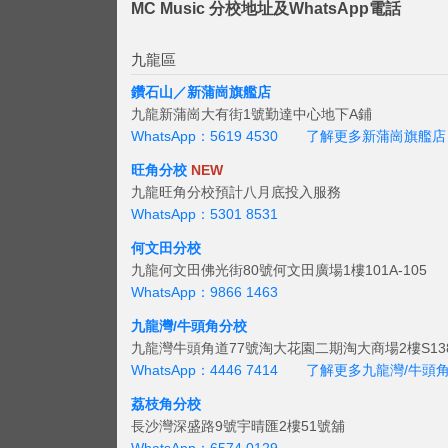
MC Music 分校地址及WhatsApp電話
九龍區
鑽石山／新蒲崗旗艦店
九龍新蒲崗大有街1號勤達中心地下A鋪
WhatsApp：5619 4530
了解更多新蒲崗旗艦店
旺角分校
NEW
九龍旺角分校預計八月底投入服務
WhatsApp：5301 8531
何文田分校
九龍何文田佛光街80號何文田廣場1樓101A-105
WhatsApp：9866 1463
九龍灣/牛頭角分校
九龍灣牛頭角道77號淘大花園二期淘大商場2樓S138
WhatsApp：4446 7414
了解更多九龍灣/牛頭
荔枝角分校
長沙灣深盛路9號宇晴匯2樓51號舖