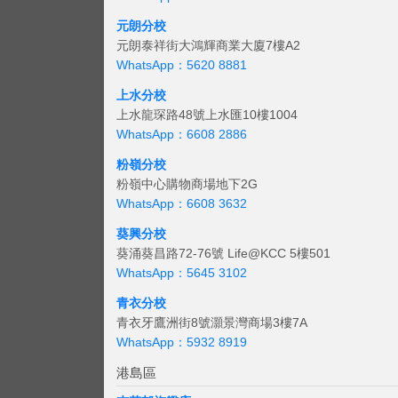
元朗分校
元朗泰祥街大鴻輝商業大廈7樓A2
WhatsApp：5620 8881
上水分校
上水龍琛路48號上水匯10樓1004
WhatsApp：6608 2886
粉嶺分校
粉嶺中心購物商場地下2G
WhatsApp：6608 3632
葵興分校
葵涌葵昌路72-76號 Life@KCC 5樓501
WhatsApp：5645 3102
青衣分校
青衣牙鷹洲街8號灝景灣商場3樓7A
WhatsApp：5932 8919
港島區