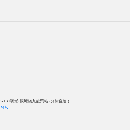
-139號鋪(觀塘綫九龍灣站2分鐘直達 )
角分校