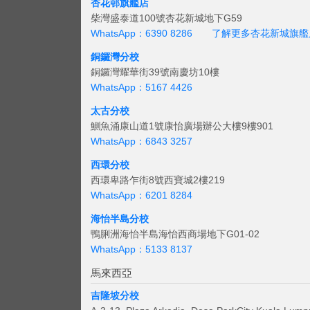
杏花邨旗艦店
柴灣盛泰道100號杏花新城地下G59
WhatsApp：6390 8286
了解更多杏花新城旗艦
銅鑼灣分校
銅鑼灣耀華街39號南慶坊10樓
WhatsApp：5167 4426
太古分校
鰂魚涌康山道1號康怡廣場辦公大樓9樓901
WhatsApp：6843 3257
西環分校
西環卑路乍街8號西寶城2樓219
WhatsApp：6201 8284
海怡半島分校
鴨脷洲海怡半島海怡西商場地下G01-02
WhatsApp：5133 8137
馬來西亞
吉隆坡分校