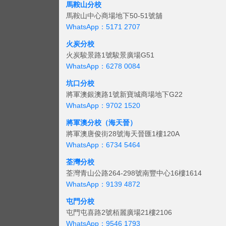
馬鞍山分校
馬鞍山中心商場地下50-51號舖
WhatsApp：5171 2707
火炭分校
火炭駿景路1號駿景廣場G51
WhatsApp：6278 0084
坑口分校
將軍澳銀澳路1號新寶城商場地下G22
WhatsApp：9702 1520
將軍澳分校（海天晉）
將軍澳唐俊街28號海天晉匯1樓120A
WhatsApp：6734 5464
荃灣分校
荃灣青山公路264-298號南豐中心16樓1614
WhatsApp：9139 4872
屯門分校
屯門屯喜路2號栢麗廣場21樓2106
WhatsApp：9546 1793