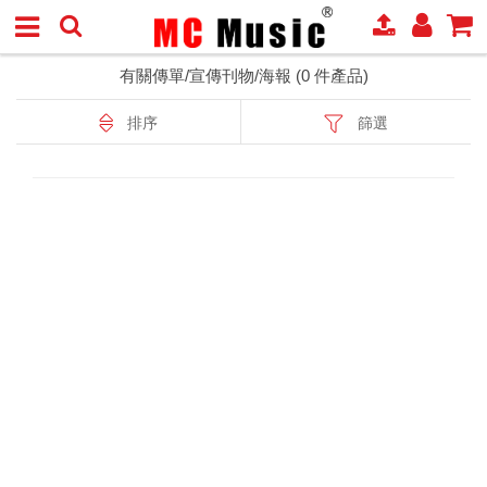
有關傳單/宣傳刊物/海報 (0 件產品)
排序
篩選