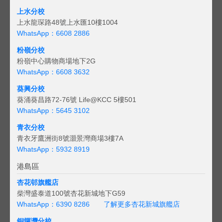
上水分校
上水龍琛路48號上水匯10樓1004
WhatsApp：6608 2886
粉嶺分校
粉嶺中心購物商場地下2G
WhatsApp：6608 3632
葵興分校
葵涌葵昌路72-76號 Life@KCC 5樓501
WhatsApp：5645 3102
青衣分校
青衣牙鷹洲街8號灝景灣商場3樓7A
WhatsApp：5932 8919
港島區
杏花邨旗艦店
柴灣盛泰道100號杏花新城地下G59
WhatsApp：6390 8286
了解更多杏花新城旗艦店
銅鑼灣分校