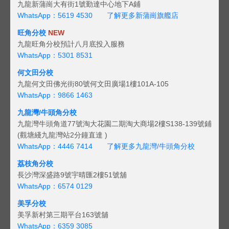
九龍新蒲崗大有街1號勤達中心地下A鋪
WhatsApp：5619 4530
了解更多新蒲崗旗艦店
旺角分校
NEW
九龍旺角分校預計八月底投入服務
WhatsApp：5301 8531
何文田分校
九龍何文田佛光街80號何文田廣場1樓101A-105
WhatsApp：9866 1463
九龍灣/牛頭角分校
九龍灣牛頭角道77號淘大花園二期淘大商場2樓S138-139號鋪
(觀塘綫九龍灣站2分鐘直達 )
WhatsApp：4446 7414
了解更多九龍灣/牛頭角分校
荔枝角分校
長沙灣深盛路9號宇晴匯2樓51號舖
WhatsApp：6574 0129
美孚分校
美孚新村第三期平台163號舖
WhatsApp：6359 3085