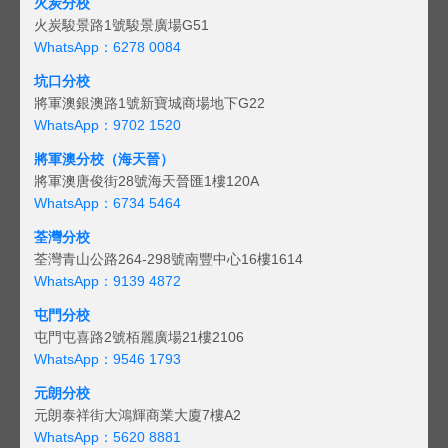
火炭分校
火炭駿景路1號駿景廣場G51
WhatsApp：6278 0084
坑口分校
將軍澳銀澳路1號新寶城商場地下G22
WhatsApp：9702 1520
將軍澳分校（海天晉）
將軍澳唐俊街28號海天晉匯1樓120A
WhatsApp：6734 5464
荃灣分校
荃灣青山公路264-298號南豐中心16樓1614
WhatsApp：9139 4872
屯門分校
屯門屯喜路2號栢麗廣場21樓2106
WhatsApp：9546 1793
元朗分校
元朗泰祥街大鴻輝商業大廈7樓A2
WhatsApp：5620 8881