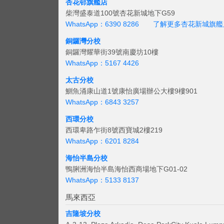
杏花邨旗艦店
柴灣盛泰道100號杏花新城地下G59
WhatsApp：6390 8286
了解更多杏花新城旗艦
銅鑼灣分校
銅鑼灣耀華街39號南慶坊10樓
WhatsApp：5167 4426
太古分校
鰂魚涌康山道1號康怡廣場辦公大樓9樓901
WhatsApp：6843 3257
西環分校
西環卑路乍街8號西寶城2樓219
WhatsApp：6201 8284
海怡半島分校
鴨脷洲海怡半島海怡西商場地下G01-02
WhatsApp：5133 8137
馬來西亞
吉隆坡分校