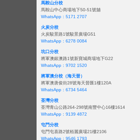
馬鞍山分校
馬鞍山中心商場地下50-51號舖
WhatsApp：5171 2707
火炭分校
火炭駿景路1號駿景廣場G51
WhatsApp：6278 0084
坑口分校
將軍澳銀澳路1號新寶城商場地下G22
WhatsApp：9702 1520
將軍澳分校（海天晉）
將軍澳唐俊街28號海天晉匯1樓120A
WhatsApp：6734 5464
荃灣分校
荃灣青山公路264-298號南豐中心16樓1614
WhatsApp：9139 4872
屯門分校
屯門屯喜路2號栢麗廣場21樓2106
WhatsApp：9546 1793