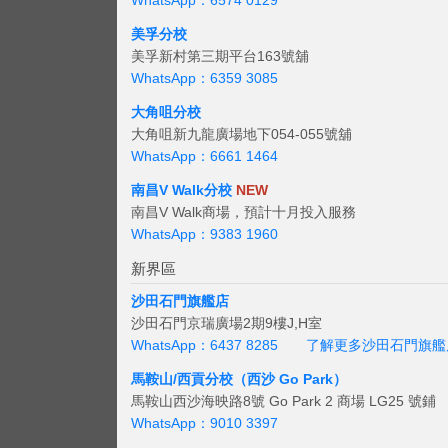
WhatsApp：6574 0129
美孚分校
美孚新村第三期平台163號舖
WhatsApp：6359 3085
大角咀分校
大角咀新九龍廣場地下054-055號舖
WhatsApp：6661 1464
南昌V Walk分校
NEW
南昌V Walk商場，預計十月投入服務
WhatsApp：9383 1960
新界區
沙田石門旗艦店
沙田石門京瑞廣場2期9樓J,H室
WhatsApp：6437 8285
了解更多沙田石門旗艦
馬鞍山/西貢
分校（西沙 Go Park）
馬鞍山西沙海映路8號 Go Park 2 商場 LG25 號鋪
WhatsApp：9010 3397