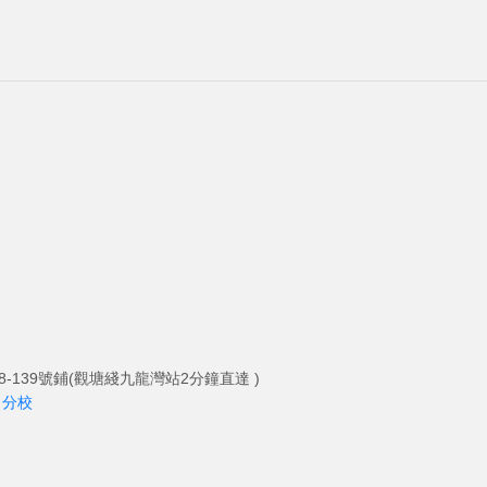
-139號鋪(觀塘綫九龍灣站2分鐘直達 )
角分校