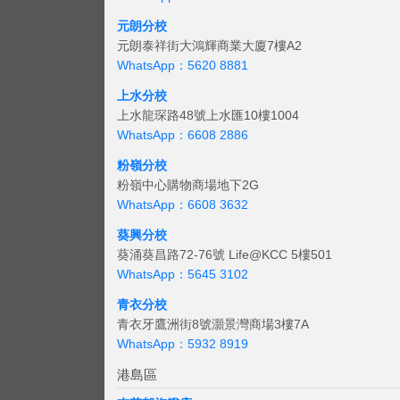
元朗分校
元朗泰祥街大鴻輝商業大廈7樓A2
WhatsApp：5620 8881
上水分校
上水龍琛路48號上水匯10樓1004
WhatsApp：6608 2886
粉嶺分校
粉嶺中心購物商場地下2G
WhatsApp：6608 3632
葵興分校
葵涌葵昌路72-76號 Life@KCC 5樓501
WhatsApp：5645 3102
青衣分校
青衣牙鷹洲街8號灝景灣商場3樓7A
WhatsApp：5932 8919
港島區