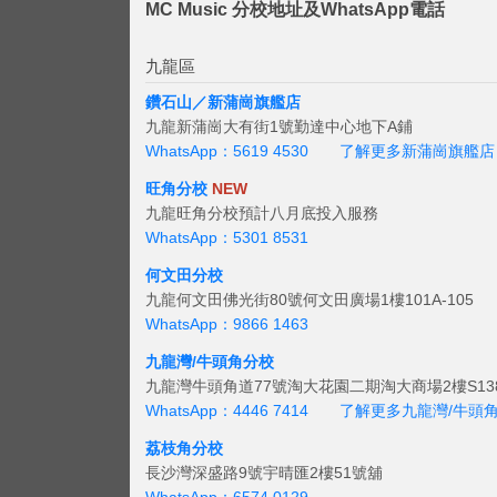
MC Music 分校地址及WhatsApp電話
九龍區
鑽石山／新蒲崗旗艦店
九龍新蒲崗大有街1號勤達中心地下A鋪
WhatsApp：5619 4530
了解更多新蒲崗旗艦店
旺角分校
NEW
九龍旺角分校預計八月底投入服務
WhatsApp：5301 8531
何文田分校
九龍何文田佛光街80號何文田廣場1樓101A-105
WhatsApp：9866 1463
九龍灣/牛頭角分校
九龍灣牛頭角道77號淘大花園二期淘大商場2樓S138
WhatsApp：4446 7414
了解更多九龍灣/牛頭
荔枝角分校
長沙灣深盛路9號宇晴匯2樓51號舖