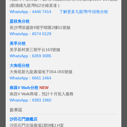
(觀塘綫九龍灣站2分鐘直達 )
WhatsApp：4446 7414
了解更多九龍灣/牛頭角分校
荔枝角分校
長沙灣深盛路9號宇晴匯2樓51號舖
WhatsApp：6574 0129
美孚分校
美孚新村第三期平台163號舖
WhatsApp：6359 3085
大角咀分校
大角咀新九龍廣場地下054-055號舖
WhatsApp：6661 1464
南昌V Walk分校
NEW
南昌V Walk商場，預計十月投入服務
WhatsApp：9383 1960
新界區
沙田石門旗艦店
沙田石門京瑞廣場2期9樓J,H室