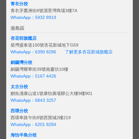
青衣分校
青衣牙鷹洲街8號灝景灣商場3樓7A
WhatsApp：5932 8919
港島區
杏花邨旗艦店
柴灣盛泰道100號杏花新城地下G59
WhatsApp：6390 8286
了解更多杏花新城旗艦店
銅鑼灣分校
銅鑼灣耀華街39號南慶坊10樓
WhatsApp：5167 4426
太古分校
鰂魚涌康山道1號康怡廣場辦公大樓9樓901
WhatsApp：6843 3257
西環分校
西環卑路乍街8號西寶城2樓219
WhatsApp：6201 8284
海怡半島分校