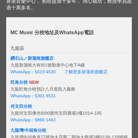
香港音樂中心， 創校超過十多年， 用心栽培，教授學員超
過十萬多名。
MC Music 分校地址及WhatsApp電話
九龍區
鑽石山／新蒲崗旗艦店
九龍新蒲崗大有街1號勤達中心地下A鋪
WhatsApp：5619 4530
了解更多新蒲崗旗艦店
旺角分校
NEW
九龍旺角分校預計八月底投入服務
WhatsApp：5301 8531
何文田分校
九龍何文田佛光街80號何文田廣場1樓101A-105
WhatsApp：9866 1463
九龍灣/牛頭角分校
九龍灣牛頭角道77號淘大花園二期淘大商場2樓S138-139號鋪