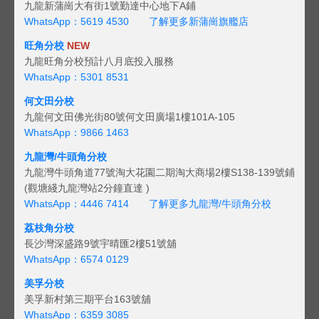
九龍新蒲崗大有街1號勤達中心地下A鋪
WhatsApp：5619 4530
了解更多新蒲崗旗艦店
旺角分校
NEW
九龍旺角分校預計八月底投入服務
WhatsApp：5301 8531
何文田分校
九龍何文田佛光街80號何文田廣場1樓101A-105
WhatsApp：9866 1463
九龍灣/牛頭角分校
九龍灣牛頭角道77號淘大花園二期淘大商場2樓S138-139號鋪
(觀塘綫九龍灣站2分鐘直達 )
WhatsApp：4446 7414
了解更多九龍灣/牛頭角分校
荔枝角分校
長沙灣深盛路9號宇晴匯2樓51號舖
WhatsApp：6574 0129
美孚分校
美孚新村第三期平台163號舖
WhatsApp：6359 3085