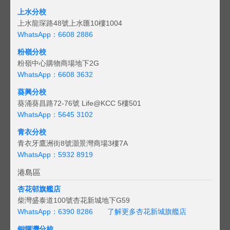
上水分校
上水龍琛路48號上水匯10樓1004
WhatsApp：6608 2886
粉嶺分校
粉嶺中心購物商場地下2G
WhatsApp：6608 3632
葵興分校
葵涌葵昌路72-76號 Life@KCC 5樓501
WhatsApp：5645 3102
青衣分校
青衣牙鷹洲街8號灝景灣商場3樓7A
WhatsApp：5932 8919
港島區
杏花邨旗艦店
柴灣盛泰道100號杏花新城地下G59
WhatsApp：6390 8286
了解更多杏花新城旗艦店
銅鑼灣分校