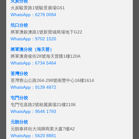
火炭分校
火炭駿景路1號駿景廣場G51
WhatsApp：6278 0084
坑口分校
將軍澳銀澳路1號新寶城商場地下G22
WhatsApp：9702 1520
將軍澳分校（海天晉）
將軍澳唐俊街28號海天晉匯1樓120A
WhatsApp：6734 5464
荃灣分校
荃灣青山公路264-298號南豐中心16樓1614
WhatsApp：9139 4872
屯門分校
屯門屯喜路2號栢麗廣場21樓2106
WhatsApp：9546 1793
元朗分校
元朗泰祥街大鴻輝商業大廈7樓A2
WhatsApp：5620 8881