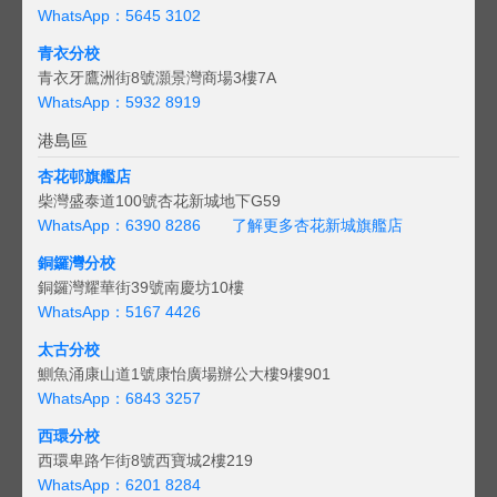
WhatsApp：5645 3102
青衣分校
青衣牙鷹洲街8號灝景灣商場3樓7A
WhatsApp：5932 8919
港島區
杏花邨旗艦店
柴灣盛泰道100號杏花新城地下G59
WhatsApp：6390 8286
了解更多杏花新城旗艦店
銅鑼灣分校
銅鑼灣耀華街39號南慶坊10樓
WhatsApp：5167 4426
太古分校
鰂魚涌康山道1號康怡廣場辦公大樓9樓901
WhatsApp：6843 3257
西環分校
西環卑路乍街8號西寶城2樓219
WhatsApp：6201 8284