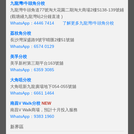
九龍灣/牛頭角分校
九龍灣牛頭角道77號淘大花園二期淘大商場2樓S138-139號鋪
(觀塘綫九龍灣站2分鐘直達 )
WhatsApp：4446 7414
了解更多九龍灣/牛頭角分校
荔枝角分校
長沙灣深盛路9號宇晴匯2樓51號舖
WhatsApp：6574 0129
美孚分校
美孚新村第三期平台163號舖
WhatsApp：6359 3085
大角咀分校
大角咀新九龍廣場地下054-055號舖
WhatsApp：6661 1464
南昌V Walk分校
NEW
南昌V Walk商場，預計十月投入服務
WhatsApp：9383 1960
新界區