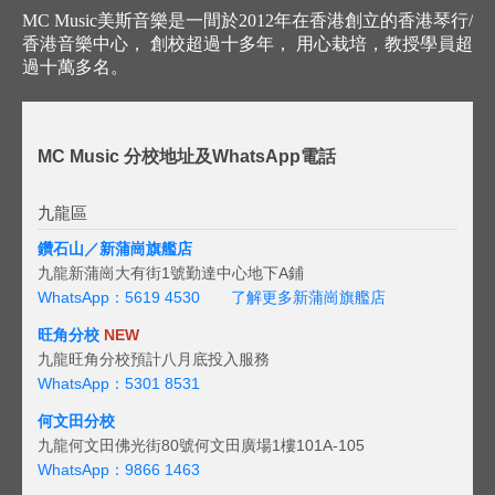
MC Music美斯音樂是一間於2012年在香港創立的香港琴行/
香港音樂中心， 創校超過十多年， 用心栽培，教授學員超
過十萬多名。
MC Music 分校地址及WhatsApp電話
九龍區
鑽石山／新蒲崗旗艦店
九龍新蒲崗大有街1號勤達中心地下A鋪
WhatsApp：5619 4530
了解更多新蒲崗旗艦店
旺角分校
NEW
九龍旺角分校預計八月底投入服務
WhatsApp：5301 8531
何文田分校
九龍何文田佛光街80號何文田廣場1樓101A-105
WhatsApp：9866 1463