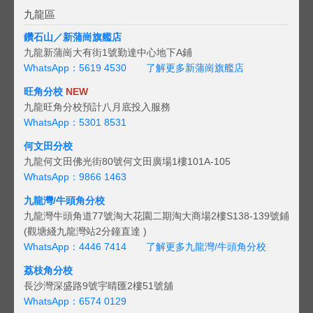
九龍區
鑽石山／新蒲崗旗艦店
九龍新蒲崗大有街1號勤達中心地下A鋪
WhatsApp：5619 4530
了解更多新蒲崗旗艦店
旺角分校
NEW
九龍旺角分校預計八月底投入服務
WhatsApp：5301 8531
何文田分校
九龍何文田佛光街80號何文田廣場1樓101A-105
WhatsApp：9866 1463
九龍灣/牛頭角分校
九龍灣牛頭角道77號淘大花園二期淘大商場2樓S138-139號鋪
(觀塘綫九龍灣站2分鐘直達 )
WhatsApp：4446 7414
了解更多九龍灣/牛頭角分校
荔枝角分校
長沙灣深盛路9號宇晴匯2樓51號舖
WhatsApp：6574 0129