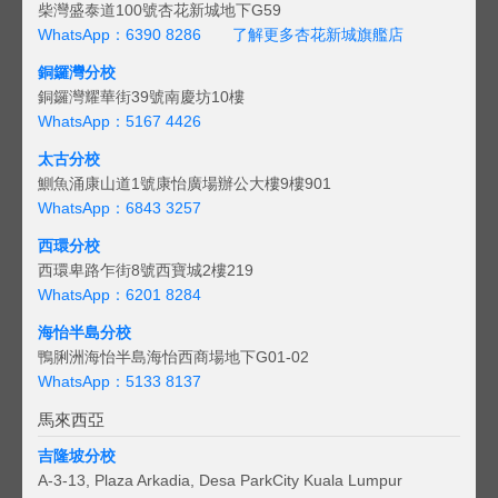
柴灣盛泰道100號杏花新城地下G59
WhatsApp：6390 8286
了解更多杏花新城旗艦店
銅鑼灣分校
銅鑼灣耀華街39號南慶坊10樓
WhatsApp：5167 4426
太古分校
鰂魚涌康山道1號康怡廣場辦公大樓9樓901
WhatsApp：6843 3257
西環分校
西環卑路乍街8號西寶城2樓219
WhatsApp：6201 8284
海怡半島分校
鴨脷洲海怡半島海怡西商場地下G01-02
WhatsApp：5133 8137
馬來西亞
吉隆坡分校
A-3-13, Plaza Arkadia, Desa ParkCity Kuala Lumpur