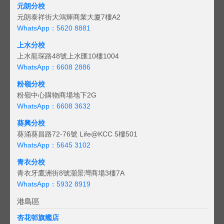
元朗分校
元朗泰祥街大鴻輝商業大廈7樓A2
WhatsApp：5620 8881
上水分校
上水龍琛路48號上水匯10樓1004
WhatsApp：6608 2886
粉嶺分校
粉嶺中心購物商場地下2G
WhatsApp：6608 3632
葵興分校
葵涌葵昌路72-76號 Life@KCC 5樓501
WhatsApp：5645 3102
青衣分校
青衣牙鷹洲街8號灝景灣商場3樓7A
WhatsApp：5932 8919
港島區
杏花邨旗艦店