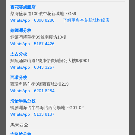
杏花邨旗艦店
柴灣盛泰道100號杏花新城地下G59
WhatsApp：6390 8286
了解更多杏花新城旗艦店
銅鑼灣分校
銅鑼灣耀華街39號南慶坊10樓
WhatsApp：5167 4426
太古分校
鰂魚涌康山道1號康怡廣場辦公大樓9樓901
WhatsApp：6843 3257
西環分校
西環卑路乍街8號西寶城2樓219
WhatsApp：6201 8284
海怡半島分校
鴨脷洲海怡半島海怡西商場地下G01-02
WhatsApp：5133 8137
馬來西亞
吉隆坡分校