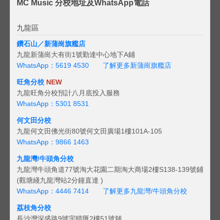
MC Music 分校地址及WhatsApp電話
九龍區
鑽石山／新蒲崗旗艦店
九龍新蒲崗大有街1號勤達中心地下A鋪
WhatsApp：5619 4530
了解更多新蒲崗旗艦店
旺角分校
NEW
九龍旺角分校預計八月底投入服務
WhatsApp：5301 8531
何文田分校
九龍何文田佛光街80號何文田廣場1樓101A-105
WhatsApp：9866 1463
九龍灣/牛頭角分校
九龍灣牛頭角道77號淘大花園二期淘大商場2樓S138-139號鋪
(觀塘綫九龍灣站2分鐘直達 )
WhatsApp：4446 7414
了解更多九龍灣/牛頭角分校
荔枝角分校
長沙灣深盛路9號宇晴匯2樓51號舖