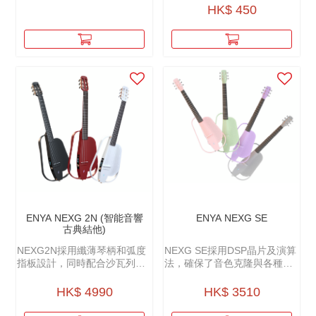
HK$ 450
ENYA NEXG 2N (智能音響
ENYA NEXG SE
古典結他)
NEXG2N採用纖薄琴柄和弧度
NEXG SE採用DSP晶片及演算
指板設計，同時配合沙瓦列斯
法，確保了音色克隆與各種數
高張力碳素琴弦，無論是傳統
位單片的完美呈現，不僅能夠
獨唱古典玩家或現代流行彈
輕鬆複製各種木吉他音色，還
HK$ 4990
HK$ 3510
唱、前衛指彈玩家，都能非常
能實現包括混響、合唱等多種
好的得到理想中手感。
效果