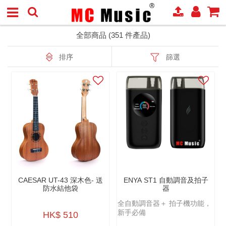
全部商品 (351 件產品)
排序
篩選
CAESAR UT-43 深木色- 送
ENYA ST1 自動調音及拍子
防水結他袋
器
全自動調音器＋ 拍子機功能，
新手必備
HK$ 510