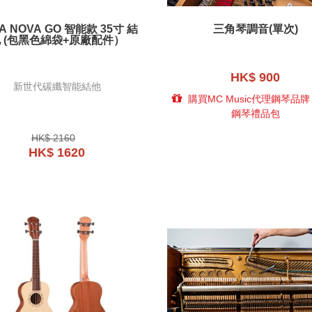
A NOVA GO 智能款 35寸 結
三角琴調音(單次)
 (包黑色綿袋+原廠配件）
HK$ 900
新世代碳纖智能結他
購買MC Music代理鋼琴品
鋼琴禮品包
HK$ 2160
HK$ 1620