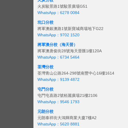
火炭分校
火炭駿景路1號駿景廣場G51
WhatsApp：6278 0084
坑口分校
將軍澳銀澳路1號新寶城商場地下G22
WhatsApp：9702 1520
將軍澳分校（海天晉）
將軍澳唐俊街28號海天晉匯1樓120A
WhatsApp：6734 5464
荃灣分校
荃灣青山公路264-298號南豐中心16樓1614
WhatsApp：9139 4872
屯門分校
屯門屯喜路2號栢麗廣場21樓2106
WhatsApp：9546 1793
元朗分校
元朗泰祥街大鴻輝商業大廈7樓A2
WhatsApp：5620 8881