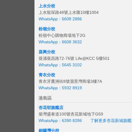
上水分校
上水龍琛路48號上水匯10樓1004
WhatsApp：6608 2886
粉嶺分校
粉嶺中心購物商場地下2G
WhatsApp：6608 3632
葵興分校
葵涌葵昌路72-76號 Life@KCC 5樓501
WhatsApp：5645 3102
青衣分校
青衣牙鷹洲街8號灝景灣商場3樓7A
WhatsApp：5932 8919
港島區
杏花邨旗艦店
柴灣盛泰道100號杏花新城地下G59
WhatsApp：6390 8286
了解更多杏花新城旗艦
銅鑼灣分校