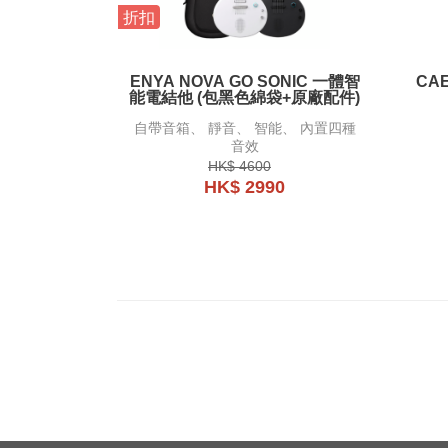
折扣
ENYA NOVA GO SONIC 一體智
CA
能電結他 (包黑色綿袋+原廠配件)
自帶音箱、 靜音、 智能、 內置四種
音效
HK$ 4600
HK$ 2990