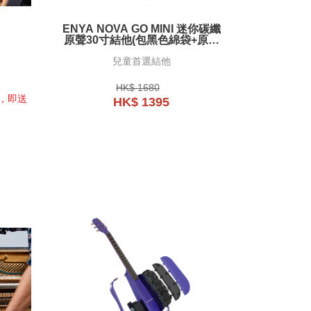
ENYA NOVA GO MINI 迷你碳纖
原聲30寸結他(包黑色綿袋+原廠
配件）
兒童首選結他
HK$ 1680
牌，即送
HK$ 1395