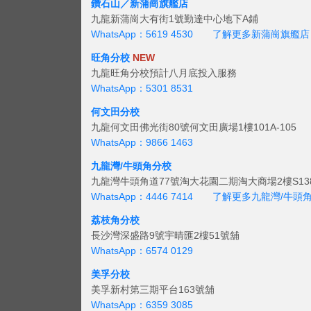
鑽石山／新蒲崗旗艦店
九龍新蒲崗大有街1號勤達中心地下A鋪
WhatsApp：5619 4530
了解更多新蒲崗旗艦店
旺角分校
NEW
九龍旺角分校預計八月底投入服務
WhatsApp：5301 8531
何文田分校
九龍何文田佛光街80號何文田廣場1樓101A-105
WhatsApp：9866 1463
九龍灣/牛頭角分校
九龍灣牛頭角道77號淘大花園二期淘大商場2樓S138
WhatsApp：4446 7414
了解更多九龍灣/牛頭
荔枝角分校
長沙灣深盛路9號宇晴匯2樓51號舖
WhatsApp：6574 0129
美孚分校
美孚新村第三期平台163號舖
WhatsApp：6359 3085