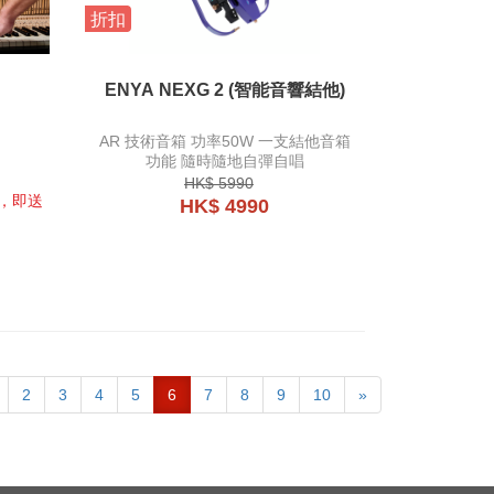
折扣
ENYA NEXG 2 (智能音響結他)
AR 技術音箱 功率50W 一支結他音箱
功能 隨時隨地自彈自唱
HK$ 5990
牌，即送
HK$ 4990
2
3
4
5
6
7
8
9
10
»