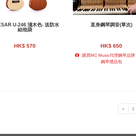
ESAR U-246 淺木色- 送防水
直身鋼琴調音(單次)
結他袋
HK$ 570
HK$ 650
購買MC Music代理鋼琴品
鋼琴禮品包
«
1