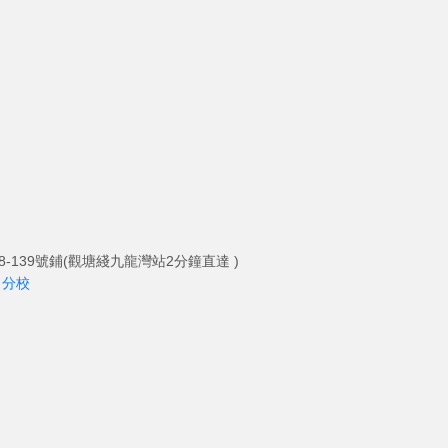
-139號鋪(觀塘綫九龍灣站2分鐘直達 )
角分校