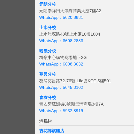
元朗分校
元朗泰祥街大鴻輝商業大廈7樓A2
WhatsApp：5620 8881
上水分校
上水龍琛路48號上水匯10樓1004
WhatsApp：6608 2886
粉嶺分校
粉嶺中心購物商場地下2G
WhatsApp：6608 3632
葵興分校
葵涌葵昌路72-76號 Life@KCC 5樓501
WhatsApp：5645 3102
青衣分校
青衣牙鷹洲街8號灝景灣商場3樓7A
WhatsApp：5932 8919
港島區
杏花邨旗艦店