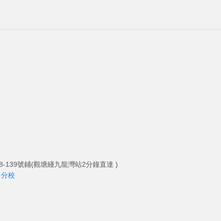
-139號鋪(觀塘綫九龍灣站2分鐘直達 )
角分校