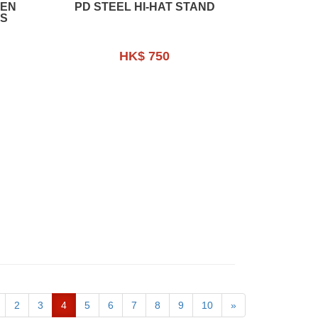
MEN
PD STEEL HI-HAT STAND
TS
HK$ 750
2
3
4
5
6
7
8
9
10
»