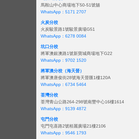
馬鞍山中心商場地下50-51號舖
WhatsApp：5171 2707
火炭分校
火炭駿景路1號駿景廣場G51
WhatsApp：6278 0084
坑口分校
將軍澳銀澳路1號新寶城商場地下G22
WhatsApp：9702 1520
將軍澳分校（海天晉）
將軍澳唐俊街28號海天晉匯1樓120A
WhatsApp：6734 5464
荃灣分校
荃灣青山公路264-298號南豐中心16樓1614
WhatsApp：9139 4872
屯門分校
屯門屯喜路2號栢麗廣場21樓2106
WhatsApp：9546 1793