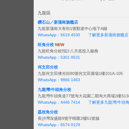
九龍區
鑽石山／新蒲崗旗艦店
九龍新蒲崗大有街1號勤達中心地下A鋪
WhatsApp：5619 4530
了解更多新蒲崗旗艦店
旺角分校
NEW
九龍旺角分校預計八月底投入服務
WhatsApp：5301 8531
何文田分校
九龍何文田佛光街80號何文田廣場1樓101A-105
WhatsApp：9866 1463
九龍灣/牛頭角分校
九龍灣牛頭角道77號淘大花園二期淘大商場2樓S138
WhatsApp：4446 7414
了解更多九龍灣/牛頭
荔枝角分校
長沙灣深盛路9號宇晴匯2樓51號舖
WhatsApp：6574 0129