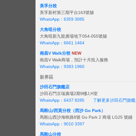
美孚分校
美孚新村第三期平台163號舖
WhatsApp：6359 3085
大角咀分校
大角咀新九龍廣場地下054-055號舖
WhatsApp：6661 1464
南昌V Walk分校
NEW
南昌V Walk商場，預計十月投入服務
WhatsApp：9383 1960
新界區
沙田石門旗艦店
沙田石門京瑞廣場2期9樓J,H室
WhatsApp：6437 8285
了解更多沙田石門旗艦
馬鞍山/西貢
分校（西沙 Go Park）
馬鞍山西沙海映路8號 Go Park 2 商場 LG25 號鋪
WhatsApp：9010 3397
馬鞍山分校