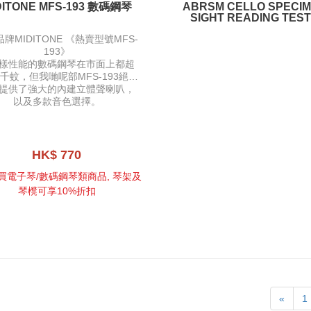
DITONE MFS-193 數碼鋼琴
ABRSM CELLO SPECI
SIGHT READING TES
牌MIDITONE 《熱賣型號MFS-
193》
樣性能的數碼鋼琴在市面上都超
7千蚊，但我哋呢部MFS-193絕對
提供了強大的內建立體聲喇叭，
超出你所想咁優惠
以及多款音色選擇。
HK$ 770
買電子琴/數碼鋼琴類商品, 琴架及
琴櫈可享10%折扣
«
1