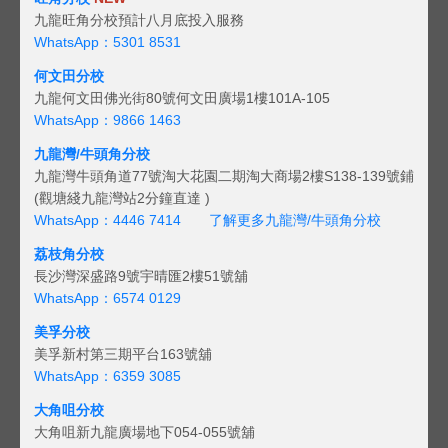
九龍旺角分校預計八月底投入服務
WhatsApp：5301 8531
何文田分校
九龍何文田佛光街80號何文田廣場1樓101A-105
WhatsApp：9866 1463
九龍灣/牛頭角分校
九龍灣牛頭角道77號淘大花園二期淘大商場2樓S138-139號鋪
(觀塘綫九龍灣站2分鐘直達 )
WhatsApp：4446 7414
了解更多九龍灣/牛頭角分校
荔枝角分校
長沙灣深盛路9號宇晴匯2樓51號舖
WhatsApp：6574 0129
美孚分校
美孚新村第三期平台163號舖
WhatsApp：6359 3085
大角咀分校
大角咀新九龍廣場地下054-055號舖