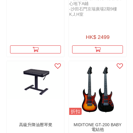
心地下A鋪
-沙田石門京瑞廣場2期9樓
K,J,H室
HK$ 2499
折扣
高級升降油壓琴凳
MIDITONE GT-200 BABY
電結他