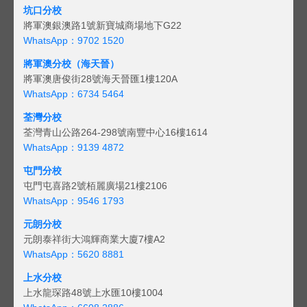
坑口分校
將軍澳銀澳路1號新寶城商場地下G22
WhatsApp：9702 1520
將軍澳分校（海天晉）
將軍澳唐俊街28號海天晉匯1樓120A
WhatsApp：6734 5464
荃灣分校
荃灣青山公路264-298號南豐中心16樓1614
WhatsApp：9139 4872
屯門分校
屯門屯喜路2號栢麗廣場21樓2106
WhatsApp：9546 1793
元朗分校
元朗泰祥街大鴻輝商業大廈7樓A2
WhatsApp：5620 8881
上水分校
上水龍琛路48號上水匯10樓1004