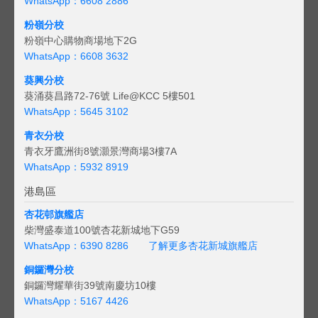
WhatsApp：6608 2886
粉嶺分校
粉嶺中心購物商場地下2G
WhatsApp：6608 3632
葵興分校
葵涌葵昌路72-76號 Life@KCC 5樓501
WhatsApp：5645 3102
青衣分校
青衣牙鷹洲街8號灝景灣商場3樓7A
WhatsApp：5932 8919
港島區
杏花邨旗艦店
柴灣盛泰道100號杏花新城地下G59
WhatsApp：6390 8286
了解更多杏花新城旗艦店
銅鑼灣分校
銅鑼灣耀華街39號南慶坊10樓
WhatsApp：5167 4426