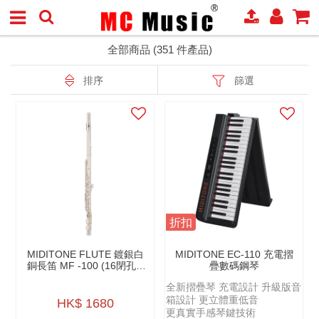
全部商品 (351 件產品)
排序
篩選
折扣
MIDITONE FLUTE 鍍銀⽩
MIDITONE EC-110 充電摺
銅長笛 MF -100 (16閉孔C
疊數碼鋼琴
調長笛)
全新摺疊琴 充電設計 升級版音
箱設計 更立體重低音
HK$ 1680
更真實手感琴鍵技術