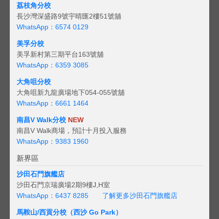
荔枝角分校
長沙灣深盛路9號宇晴匯2樓51號舖
WhatsApp：6574 0129
美孚分校
美孚新村第三期平台163號舖
WhatsApp：6359 3085
大角咀分校
大角咀新九龍廣場地下054-055號舖
WhatsApp：6661 1464
南昌V Walk分校
NEW
南昌V Walk商場，預計十月投入服務
WhatsApp：9383 1960
新界區
沙田石門旗艦店
沙田石門京瑞廣場2期9樓J,H室
WhatsApp：6437 8285
了解更多沙田石門旗艦店
馬鞍山/西貢
分校（西沙 Go Park）