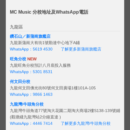
MC Music 分校地址及WhatsApp電話
九龍區
鑽石山／新蒲崗旗艦店
九龍新蒲崗大有街1號勤達中心地下A鋪
WhatsApp：5619 4530
了解更多新蒲崗旗艦店
旺角分校
NEW
九龍旺角分校預計八月底投入服務
WhatsApp：5301 8531
何文田分校
九龍何文田佛光街80號何文田廣場1樓101A-105
WhatsApp：9866 1463
九龍灣/牛頭角分校
九龍灣牛頭角道77號淘大花園二期淘大商場2樓S138-139號鋪
(觀塘綫九龍灣站2分鐘直達 )
WhatsApp：4446 7414
了解更多九龍灣/牛頭角分校