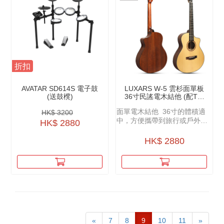
折扣
AVATAR SD614S 電子鼓
LUXARS W-5 雲杉面單板
(送鼓櫈)
36寸民謠電木結他 (配TE-
30C PICKUP)
面單電木結他 36寸的體積適
HK$ 3200
中，方便攜帶到旅行或戶外演
HK$ 2880
出場合。
HK$ 2880
«
7
8
9
10
11
»