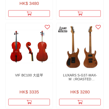
HK$ 3480
VIF BC100 大提琴
LUXARS S-G37-MAX-
M（ROASTED
MAHOGANY BODY
CUSTOM TREMOLO
SYSTEM ELECTRIC
HK$ 3335
HK$ 3280
GUITARR）烤桃花心木24
品琴系列電結他