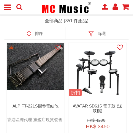
全部商品 (351 件產品)
排序
篩選
折扣
ALP FT-221S摺疊電結他
AVATAR SD615 電子鼓 (送
鼓櫈)
香港區總代理 旗艦店現貨發售
HK$ 4200
HK$ 3450