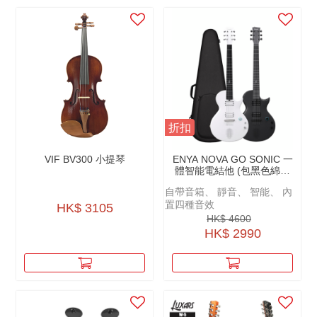
折扣
VIF BV300 小提琴
ENYA NOVA GO SONIC 一
體智能電結他 (包黑色綿袋
+原廠配件)
自帶音箱、 靜音、 智能、 內
置四種音效
HK$ 3105
HK$ 4600
HK$ 2990